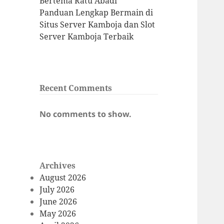
Bertema Ratu Abadi
Panduan Lengkap Bermain di
Situs Server Kamboja dan Slot
Server Kamboja Terbaik
Recent Comments
No comments to show.
Archives
August 2026
July 2026
June 2026
May 2026