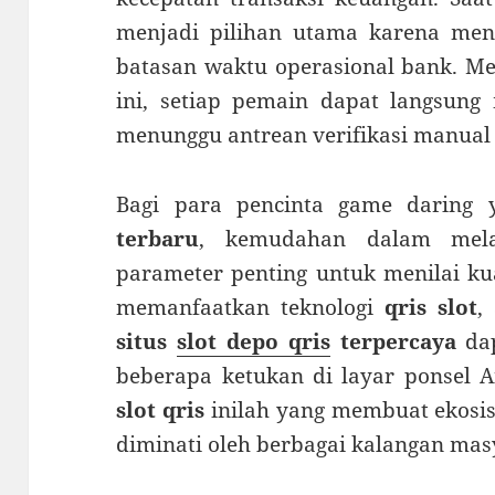
menjadi pilihan utama karena mena
batasan waktu operasional bank. Me
ini, setiap pemain dapat langsung
menunggu antrean verifikasi manua
Bagi para pencinta game daring 
terbaru
, kemudahan dalam me
parameter penting untuk menilai ku
memanfaatkan teknologi
qris slot
,
situs
slot depo qris
terpercaya
dap
beberapa ketukan di layar ponsel 
slot qris
inilah yang membuat ekosis
diminati oleh berbagai kalangan mas