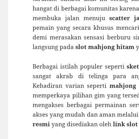
hangat di berbagai komunitas karen
membuka jalan menuju
scatter j
pemain yang secara khusus mencar
demi merasakan sensasi berburu sim
langsung pada
slot mahjong hitam
y
Berbagai istilah populer seperti
ske
sangat akrab di telinga para an
Kehadiran varian seperti
mahjong 
memperkaya pilihan gim yang terse
mengakses berbagai permainan ser
akses yang mudah dan aman melalu
resmi
yang disediakan oleh
link slo