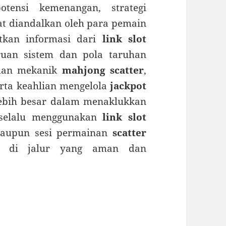
ensi kemenangan, strategi
t diandalkan oleh para pemain
tkan informasi dari
link slot
an sistem dan pola taruhan
aman mekanik
mahjong scatter
,
erta keahlian mengelola
jackpot
ebih besar dalam menaklukkan
 selalu menggunakan
link slot
maupun sesi permainan
scatter
 di jalur yang aman dan