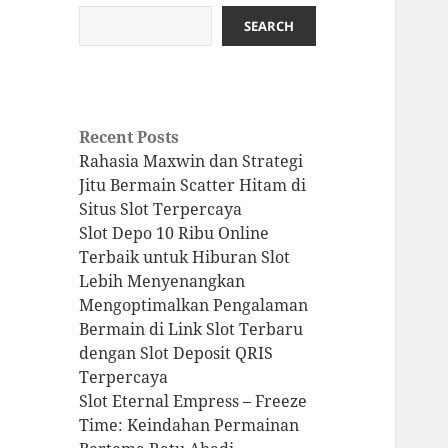
SEARCH
Recent Posts
Rahasia Maxwin dan Strategi
Jitu Bermain Scatter Hitam di
Situs Slot Terpercaya
Slot Depo 10 Ribu Online
Terbaik untuk Hiburan Slot
Lebih Menyenangkan
Mengoptimalkan Pengalaman
Bermain di Link Slot Terbaru
dengan Slot Deposit QRIS
Terpercaya
Slot Eternal Empress – Freeze
Time: Keindahan Permainan