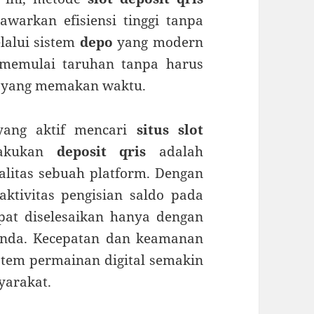
warkan efisiensi tinggi tanpa
lalui sistem
depo
yang modern
 memulai taruhan tanpa harus
l yang memakan waktu.
yang aktif mencari
situs slot
lakukan
deposit qris
adalah
alitas sebuah platform. Dengan
 aktivitas pengisian saldo pada
at diselesaikan hanya dengan
Anda. Kecepatan dan keamanan
tem permainan digital semakin
yarakat.