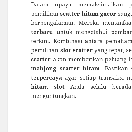
Dalam upaya memaksimalkan pot
pemilihan
scatter hitam gacor
sanga
berpengalaman. Mereka memanfaa
terbaru
untuk mengetahui pembaru
terkini. Kombinasi antara pemah
pemilihan
slot scatter
yang tepat, s
scatter
akan memberikan peluang l
mahjong scatter hitam
. Pastikan
terpercaya
agar setiap transaksi 
hitam slot
Anda selalu berada
menguntungkan.