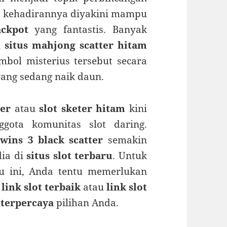
a kehadirannya diyakini mampu
ackpot
yang fantastis. Banyak
i
situs mahjong scatter hitam
bol misterius tersebut secara
ang sedang naik daun.
ter
atau
slot sketer hitam
kini
ggota komunitas slot daring.
wins 3 black scatter
semakin
dia di
situs slot terbaru
. Untuk
u ini, Anda tentu memerlukan
i
link slot terbaik
atau
link slot
t terpercaya
pilihan Anda.