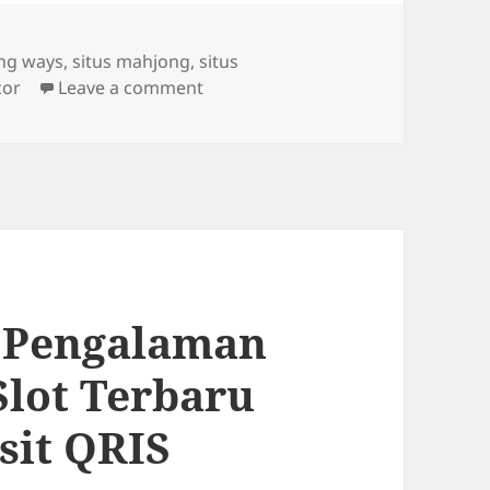
ng ways
,
situs mahjong
,
situs
on Rahasia Maxwin dan Strategi Jit
cor
Leave a comment
 Pengalaman
Slot Terbaru
sit QRIS