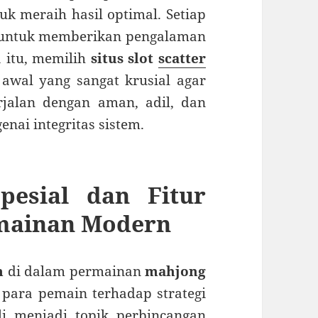
uk meraih hasil optimal. Setiap
 untuk memberikan pengalaman
 itu, memilih
situs slot
scatter
awal yang sangat krusial agar
rjalan dengan aman, adil, dan
nai integritas sistem.
esial dan Fitur
mainan Modern
m
di dalam permainan
mahjong
para pemain terhadap strategi
li menjadi topik perbincangan