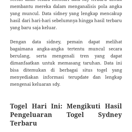
membantu mereka dalam menganalisis pola angka
yang muncul. Data sidney yang lengkap mencakup
hasil dari hari-hari sebelumnya hingga hasil terbaru
yang baru saja keluar.
Dengan data sidney, pemain dapat melihat
bagaimana angka-angka tertentu muncul secara
berulang, serta mengenali tren yang dapat
dimanfaatkan untuk memasang taruhan. Data ini
bisa ditemukan di berbagai situs togel yang
menyediakan informasi terupdate dan lengkap
mengenai keluaran sdy.
Togel Hari Ini: Mengikuti Hasil
Pengeluaran Togel Sydney
Terbaru