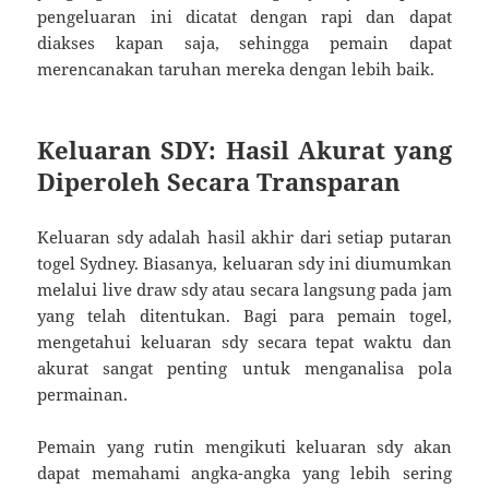
pengeluaran ini dicatat dengan rapi dan dapat
diakses kapan saja, sehingga pemain dapat
merencanakan taruhan mereka dengan lebih baik.
Keluaran SDY: Hasil Akurat yang
Diperoleh Secara Transparan
Keluaran sdy adalah hasil akhir dari setiap putaran
togel Sydney. Biasanya, keluaran sdy ini diumumkan
melalui live draw sdy atau secara langsung pada jam
yang telah ditentukan. Bagi para pemain togel,
mengetahui keluaran sdy secara tepat waktu dan
akurat sangat penting untuk menganalisa pola
permainan.
Pemain yang rutin mengikuti keluaran sdy akan
dapat memahami angka-angka yang lebih sering