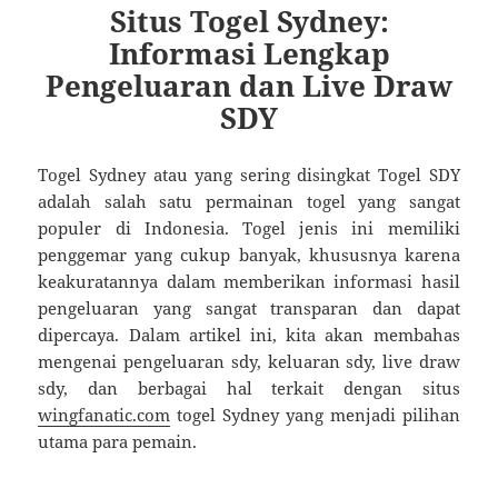
Situs Togel Sydney:
Informasi Lengkap
Pengeluaran dan Live Draw
SDY
Togel Sydney atau yang sering disingkat Togel SDY
adalah salah satu permainan togel yang sangat
populer di Indonesia. Togel jenis ini memiliki
penggemar yang cukup banyak, khususnya karena
keakuratannya dalam memberikan informasi hasil
pengeluaran yang sangat transparan dan dapat
dipercaya. Dalam artikel ini, kita akan membahas
mengenai pengeluaran sdy, keluaran sdy, live draw
sdy, dan berbagai hal terkait dengan situs
wingfanatic.com
togel Sydney yang menjadi pilihan
utama para pemain.