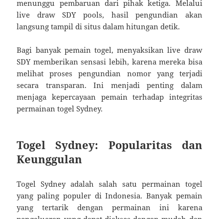
menunggu pembaruan dari pihak ketiga. Melalui
live draw SDY pools, hasil pengundian akan
langsung tampil di situs dalam hitungan detik.
Bagi banyak pemain togel, menyaksikan live draw
SDY memberikan sensasi lebih, karena mereka bisa
melihat proses pengundian nomor yang terjadi
secara transparan. Ini menjadi penting dalam
menjaga kepercayaan pemain terhadap integritas
permainan togel Sydney.
Togel Sydney: Popularitas dan
Keunggulan
Togel Sydney adalah salah satu permainan togel
yang paling populer di Indonesia. Banyak pemain
yang tertarik dengan permainan ini karena