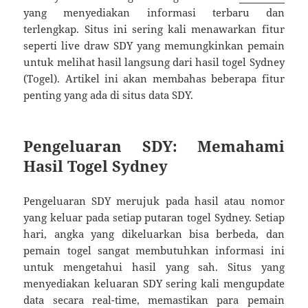
yang menyediakan informasi terbaru dan
terlengkap. Situs ini sering kali menawarkan fitur
seperti live draw SDY yang memungkinkan pemain
untuk melihat hasil langsung dari hasil togel Sydney
(Togel). Artikel ini akan membahas beberapa fitur
penting yang ada di situs data SDY.
Pengeluaran SDY: Memahami
Hasil Togel Sydney
Pengeluaran SDY merujuk pada hasil atau nomor
yang keluar pada setiap putaran togel Sydney. Setiap
hari, angka yang dikeluarkan bisa berbeda, dan
pemain togel sangat membutuhkan informasi ini
untuk mengetahui hasil yang sah. Situs yang
menyediakan keluaran SDY sering kali mengupdate
data secara real-time, memastikan para pemain