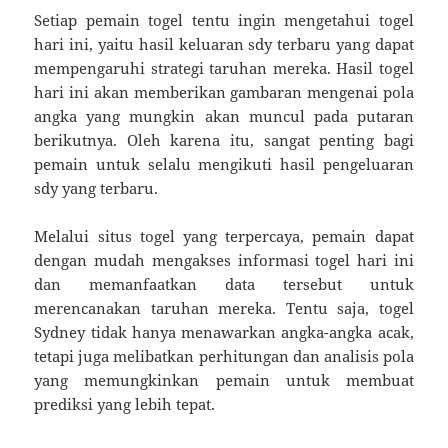
Setiap pemain togel tentu ingin mengetahui togel
hari ini, yaitu hasil keluaran sdy terbaru yang dapat
mempengaruhi strategi taruhan mereka. Hasil togel
hari ini akan memberikan gambaran mengenai pola
angka yang mungkin akan muncul pada putaran
berikutnya. Oleh karena itu, sangat penting bagi
pemain untuk selalu mengikuti hasil pengeluaran
sdy yang terbaru.
Melalui situs togel yang terpercaya, pemain dapat
dengan mudah mengakses informasi togel hari ini
dan memanfaatkan data tersebut untuk
merencanakan taruhan mereka. Tentu saja, togel
Sydney tidak hanya menawarkan angka-angka acak,
tetapi juga melibatkan perhitungan dan analisis pola
yang memungkinkan pemain untuk membuat
prediksi yang lebih tepat.