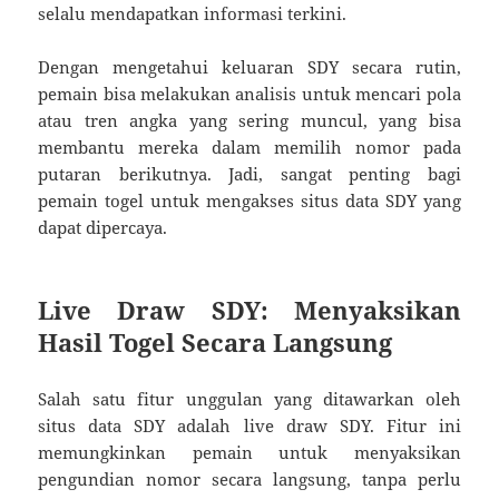
selalu mendapatkan informasi terkini.
Dengan mengetahui keluaran SDY secara rutin,
pemain bisa melakukan analisis untuk mencari pola
atau tren angka yang sering muncul, yang bisa
membantu mereka dalam memilih nomor pada
putaran berikutnya. Jadi, sangat penting bagi
pemain togel untuk mengakses situs data SDY yang
dapat dipercaya.
Live Draw SDY: Menyaksikan
Hasil Togel Secara Langsung
Salah satu fitur unggulan yang ditawarkan oleh
situs data SDY adalah live draw SDY. Fitur ini
memungkinkan pemain untuk menyaksikan
pengundian nomor secara langsung, tanpa perlu