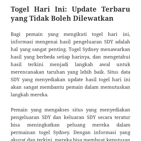
Togel Hari Ini: Update Terbaru
yang Tidak Boleh Dilewatkan
Bagi pemain yang mengikuti togel hari ini,
informasi mengenai hasil pengeluaran SDY adalah
hal yang sangat penting. Togel Sydney menawarkan
hasil yang berbeda setiap harinya, dan mengetahui
hasil terkini menjadi langkah awal untuk
merencanakan taruhan yang lebih baik. Situs data
SDY yang menyediakan update hasil togel hari ini
akan sangat membantu pemain dalam memutuskan
langkah mereka.
Pemain yang mengakses situs yang menyediakan
pengeluaran SDY dan keluaran SDY secara teratur
bisa meningkatkan peluang mereka dalam
permainan togel Sydney. Dengan informasi yang
akurat dan terkini, mereka bisa membuat keputusan