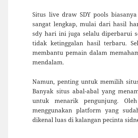
Situs live draw SDY pools biasany
sangat lengkap, mulai dari hasil ha
sdy hari ini juga selalu diperbarui
tidak ketinggalan hasil terbaru. Sel
membantu pemain dalam memahami 
mendalam.
Namun, penting untuk memilih situs
Banyak situs abal-abal yang menam
untuk menarik pengunjung. Oleh
menggunakan platform yang sudah
dikenal luas di kalangan pecinta sidn