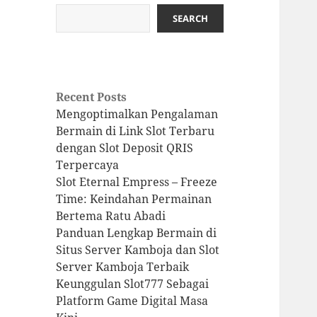
SEARCH
Recent Posts
Mengoptimalkan Pengalaman
Bermain di Link Slot Terbaru
dengan Slot Deposit QRIS
Terpercaya
Slot Eternal Empress – Freeze
Time: Keindahan Permainan
Bertema Ratu Abadi
Panduan Lengkap Bermain di
Situs Server Kamboja dan Slot
Server Kamboja Terbaik
Keunggulan Slot777 Sebagai
Platform Game Digital Masa