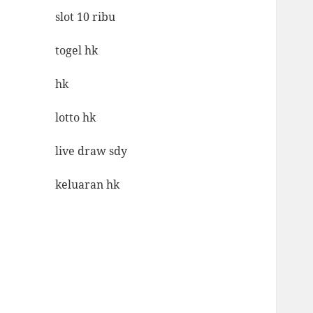
slot 10 ribu
togel hk
hk
lotto hk
live draw sdy
keluaran hk