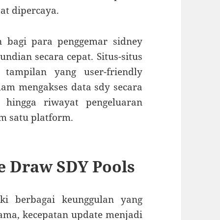
at dipercaya.
n bagi para penggemar sidney
ndian secara cepat. Situs-situs
 tampilan yang user-friendly
am mengakses data sdy secara
u hingga riwayat pengeluaran
m satu platform.
ve Draw SDY Pools
iki berbagai keunggulan yang
ama, kecepatan update menjadi