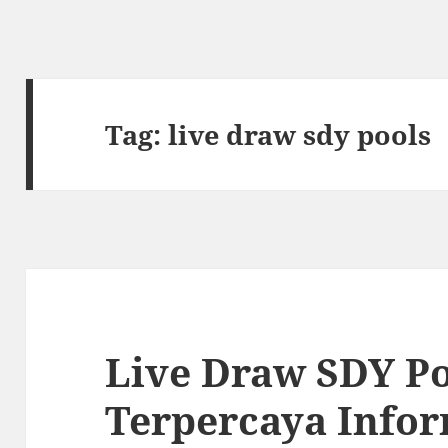
Tag:
live draw sdy pools
Live Draw SDY P
Terpercaya Info