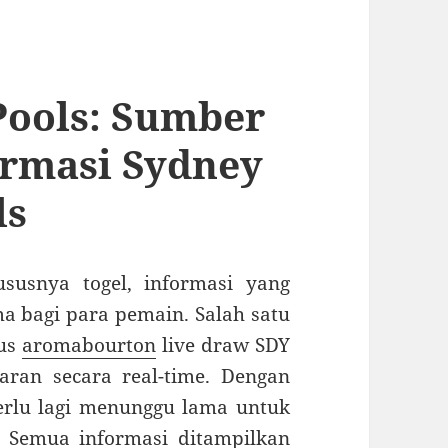
Pools: Sumber
ormasi Sydney
ls
susnya togel, informasi yang
a bagi para pemain. Salah satu
tus
aromabourton
live draw SDY
aran secara real-time. Dengan
erlu lagi menunggu lama untuk
i. Semua informasi ditampilkan