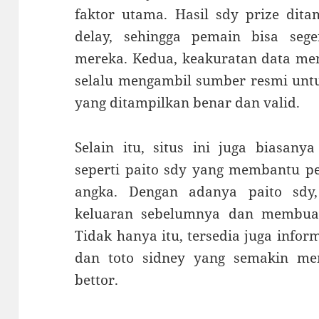
faktor utama. Hasil sdy prize dita
delay, sehingga pemain bisa seg
mereka. Kedua, keakuratan data menj
selalu mengambil sumber resmi unt
yang ditampilkan benar dan valid.
Selain itu, situs ini juga biasan
seperti paito sdy yang membantu p
angka. Dengan adanya paito sdy
keluaran sebelumnya dan membuat
Tidak hanya itu, tersedia juga infor
dan toto sidney yang semakin me
bettor.