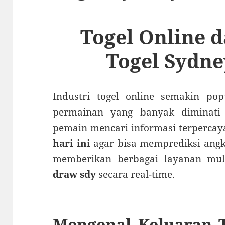
Togel Online 
Togel Sydne
Industri togel online semakin pop
permainan yang banyak diminat
pemain mencari informasi terperca
hari ini
agar bisa memprediksi angka
memberikan berbagai layanan mu
draw sdy
secara real-time.
Mengenal Keluaran 