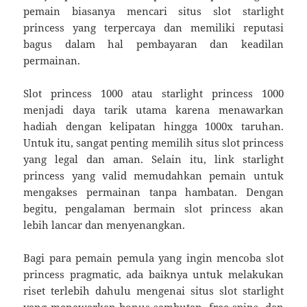
pemain biasanya mencari situs slot starlight
princess yang terpercaya dan memiliki reputasi
bagus dalam hal pembayaran dan keadilan
permainan.
Slot princess 1000 atau starlight princess 1000
menjadi daya tarik utama karena menawarkan
hadiah dengan kelipatan hingga 1000x taruhan.
Untuk itu, sangat penting memilih situs slot princess
yang legal dan aman. Selain itu, link starlight
princess yang valid memudahkan pemain untuk
mengakses permainan tanpa hambatan. Dengan
begitu, pengalaman bermain slot princess akan
lebih lancar dan menyenangkan.
Bagi para pemain pemula yang ingin mencoba slot
princess pragmatic, ada baiknya untuk melakukan
riset terlebih dahulu mengenai situs slot starlight