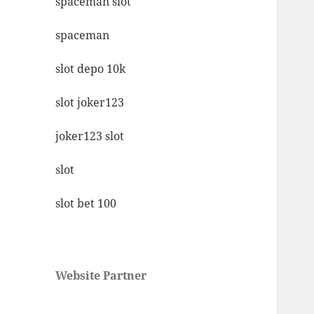
spaceman slot
spaceman
slot depo 10k
slot joker123
joker123 slot
slot
slot bet 100
Website Partner