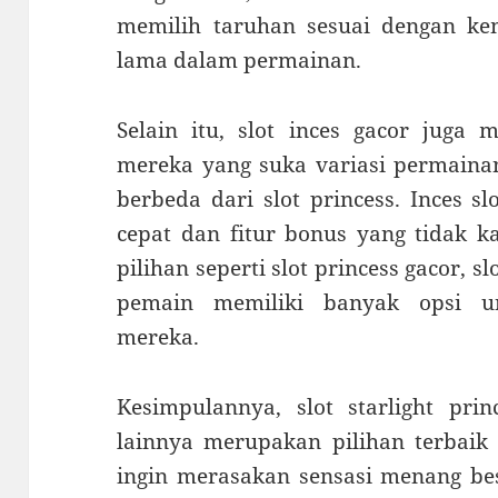
memilih taruhan sesuai dengan k
lama dalam permainan.
Selain itu, slot inces gacor juga 
mereka yang suka variasi permaina
berbeda dari slot princess. Inces 
cepat dan fitur bonus yang tidak k
pilihan seperti slot princess gacor, slo
pemain memiliki banyak opsi u
mereka.
Kesimpulannya, slot starlight prin
lainnya merupakan pilihan terbaik 
ingin merasakan sensasi menang be