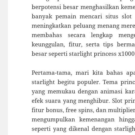
berpotensi besar menghasilkan keme
banyak pemain mencari situs slot s
meningkatkan peluang menang mereka
membahas secara lengkap mengen
keunggulan, fitur, serta tips berm
besar seperti starlight princess x1000
Pertama-tama, mari kita bahas ap
starlight begitu populer. Tema prin
yang memukau dengan animasi karak
efek suara yang menghibur. Slot pri
fitur bonus, free spins, dan multip
mengumpulkan kemenangan hingga 
seperti yang dikenal dengan starlig