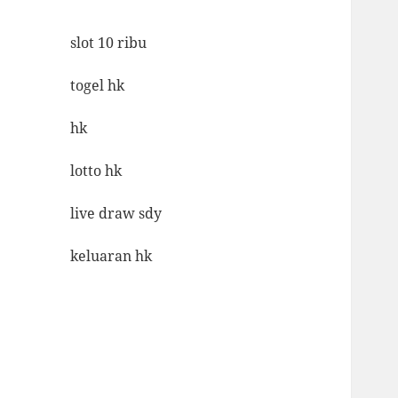
slot 10 ribu
togel hk
hk
lotto hk
live draw sdy
keluaran hk