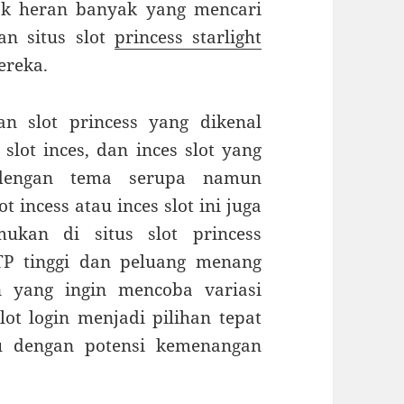
ak heran banyak yang mencari
dan situs slot
princess starlight
ereka.
an slot princess yang dikenal
, slot inces, dan inces slot yang
dengan tema serupa namun
incess atau inces slot ini juga
ukan di situs slot princess
TP tinggi dan peluang menang
 yang ingin mencoba variasi
 slot login menjadi pilihan tepat
u dengan potensi kemenangan