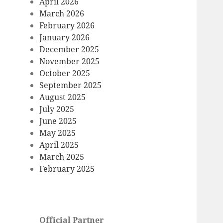
April 2026
March 2026
February 2026
January 2026
December 2025
November 2025
October 2025
September 2025
August 2025
July 2025
June 2025
May 2025
April 2025
March 2025
February 2025
Official Partner