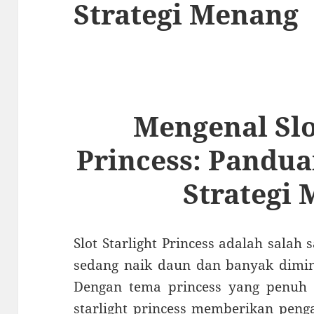
Strategi Menang
Mengenal Slo
Princess: Pandu
Strategi
Slot Starlight Princess adalah salah
sedang naik daun dan banyak diminat
Dengan tema princess yang penuh w
starlight princess memberikan pen