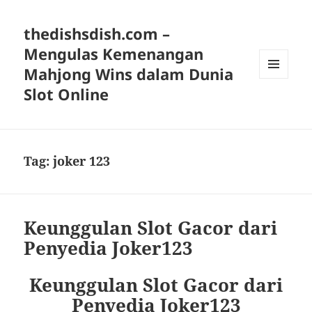
thedishsdish.com –
Mengulas Kemenangan
Mahjong Wins dalam Dunia
MENU
Slot Online
AND
WIDGETS
Tag:
joker 123
Keunggulan Slot Gacor dari
Penyedia Joker123
Keunggulan Slot Gacor dari
Penyedia Joker123