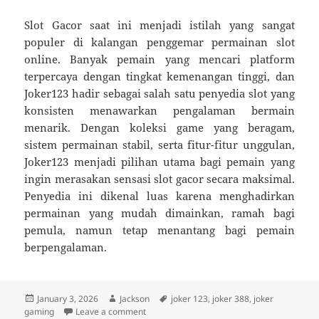
Slot Gacor saat ini menjadi istilah yang sangat
populer di kalangan penggemar permainan slot
online. Banyak pemain yang mencari platform
terpercaya dengan tingkat kemenangan tinggi, dan
Joker123 hadir sebagai salah satu penyedia slot yang
konsisten menawarkan pengalaman bermain
menarik. Dengan koleksi game yang beragam,
sistem permainan stabil, serta fitur-fitur unggulan,
Joker123 menjadi pilihan utama bagi pemain yang
ingin merasakan sensasi slot gacor secara maksimal.
Penyedia ini dikenal luas karena menghadirkan
permainan yang mudah dimainkan, ramah bagi
pemula, namun tetap menantang bagi pemain
berpengalaman.
Posted
Author
Tags
January 3, 2026
Jackson
joker 123
,
joker 388
,
joker
on
on Keunggulan Slot Gacor dari Penyedia Jo
gaming
Leave a comment