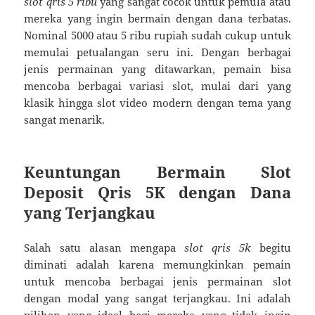
slot qris 5 ribu
yang sangat cocok untuk pemula atau
mereka yang ingin bermain dengan dana terbatas.
Nominal 5000 atau 5 ribu rupiah sudah cukup untuk
memulai petualangan seru ini. Dengan berbagai
jenis permainan yang ditawarkan, pemain bisa
mencoba berbagai variasi slot, mulai dari yang
klasik hingga slot video modern dengan tema yang
sangat menarik.
Keuntungan Bermain Slot
Deposit Qris 5K dengan Dana
yang Terjangkau
Salah satu alasan mengapa
slot qris 5k
begitu
diminati adalah karena memungkinkan pemain
untuk mencoba berbagai jenis permainan slot
dengan modal yang sangat terjangkau. Ini adalah