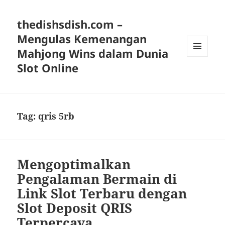
thedishsdish.com –
Mengulas Kemenangan
Mahjong Wins dalam Dunia
MENU
Slot Online
AND
WIDGETS
Tag:
qris 5rb
Mengoptimalkan
Pengalaman Bermain di
Link Slot Terbaru dengan
Slot Deposit QRIS
Terpercaya