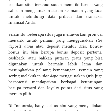
pastikan situs tersebut sudah memiliki lisensi yang
sah dan menggunakan sistem keamanan yang kuat
untuk melindungi data pribadi dan transaksi
finansial Anda.
Selain itu, beberapa situs juga menawarkan promosi
menarik untuk pemain yang menggunakan
slot
deposit dana
atau deposit melalui Qris. Bonus-
bonus ini bisa berupa bonus deposit pertama,
cashback, atau bahkan putaran gratis yang bisa
digunakan untuk bermain lebih lama dan
meningkatkan peluang kemenangan. Pemain yang
sering melakukan
slot depo
menggunakan Qris juga
berpotensi mendapatkan berbagai keuntungan
berupa reward dan loyalty points dari situs yang
mereka pilih.
Di Indonesia, banyak situs slot yang menyediakan