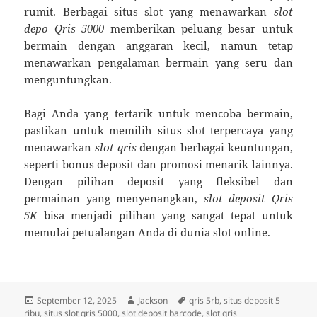
rumit. Berbagai situs slot yang menawarkan
slot
depo Qris 5000
memberikan peluang besar untuk
bermain dengan anggaran kecil, namun tetap
menawarkan pengalaman bermain yang seru dan
menguntungkan.
Bagi Anda yang tertarik untuk mencoba bermain,
pastikan untuk memilih situs slot terpercaya yang
menawarkan
slot qris
dengan berbagai keuntungan,
seperti bonus deposit dan promosi menarik lainnya.
Dengan pilihan deposit yang fleksibel dan
permainan yang menyenangkan,
slot deposit Qris
5K
bisa menjadi pilihan yang sangat tepat untuk
memulai petualangan Anda di dunia slot online.
Posted
Author
Tags
September 12, 2025
Jackson
qris 5rb
,
situs deposit 5
on
ribu
,
situs slot qris 5000
,
slot deposit barcode
,
slot qris