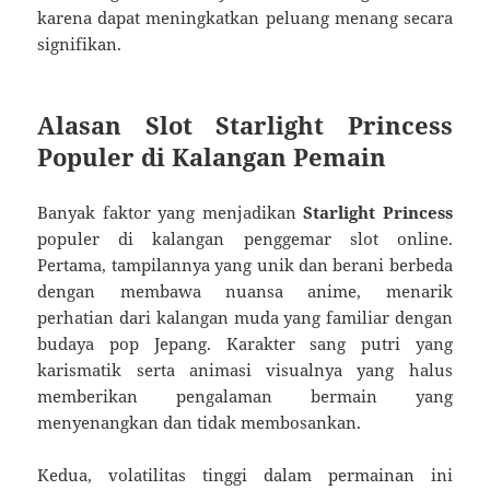
karena dapat meningkatkan peluang menang secara
signifikan.
Alasan Slot Starlight Princess
Populer di Kalangan Pemain
Banyak faktor yang menjadikan
Starlight Princess
populer di kalangan penggemar slot online.
Pertama, tampilannya yang unik dan berani berbeda
dengan membawa nuansa anime, menarik
perhatian dari kalangan muda yang familiar dengan
budaya pop Jepang. Karakter sang putri yang
karismatik serta animasi visualnya yang halus
memberikan pengalaman bermain yang
menyenangkan dan tidak membosankan.
Kedua, volatilitas tinggi dalam permainan ini