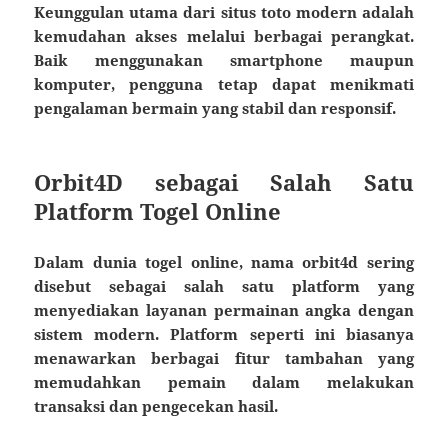
Keunggulan utama dari situs toto modern adalah
kemudahan akses melalui berbagai perangkat.
Baik menggunakan smartphone maupun
komputer, pengguna tetap dapat menikmati
pengalaman bermain yang stabil dan responsif.
Orbit4D sebagai Salah Satu
Platform Togel Online
Dalam dunia togel online, nama orbit4d sering
disebut sebagai salah satu platform yang
menyediakan layanan permainan angka dengan
sistem modern. Platform seperti ini biasanya
menawarkan berbagai fitur tambahan yang
memudahkan pemain dalam melakukan
transaksi dan pengecekan hasil.