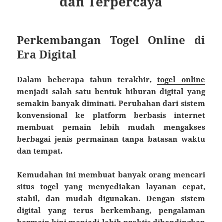
dan Terpercaya
Perkembangan Togel Online di
Era Digital
Dalam beberapa tahun terakhir,
togel online
menjadi salah satu bentuk hiburan digital yang
semakin banyak diminati. Perubahan dari sistem
konvensional ke platform berbasis internet
membuat pemain lebih mudah mengakses
berbagai jenis permainan tanpa batasan waktu
dan tempat.
Kemudahan ini membuat banyak orang mencari
situs togel yang menyediakan layanan cepat,
stabil, dan mudah digunakan. Dengan sistem
digital yang terus berkembang, pengalaman