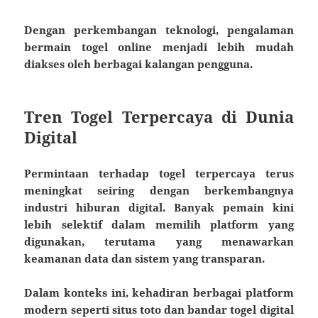
Dengan perkembangan teknologi, pengalaman
bermain togel online menjadi lebih mudah
diakses oleh berbagai kalangan pengguna.
Tren Togel Terpercaya di Dunia
Digital
Permintaan terhadap togel terpercaya terus
meningkat seiring dengan berkembangnya
industri hiburan digital. Banyak pemain kini
lebih selektif dalam memilih platform yang
digunakan, terutama yang menawarkan
keamanan data dan sistem yang transparan.
Dalam konteks ini, kehadiran berbagai platform
modern seperti situs toto dan bandar togel digital