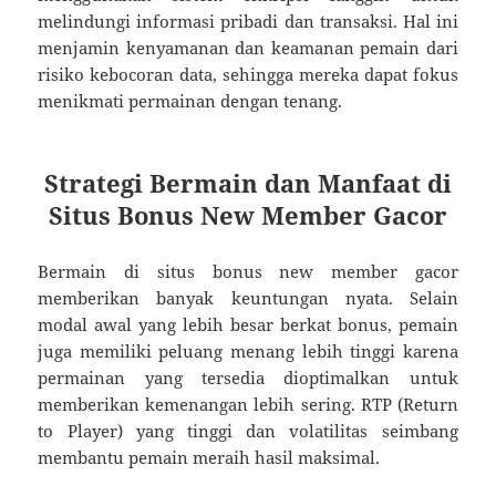
melindungi informasi pribadi dan transaksi. Hal ini
menjamin kenyamanan dan keamanan pemain dari
risiko kebocoran data, sehingga mereka dapat fokus
menikmati permainan dengan tenang.
Strategi Bermain dan Manfaat di
Situs Bonus New Member Gacor
Bermain di situs bonus new member gacor
memberikan banyak keuntungan nyata. Selain
modal awal yang lebih besar berkat bonus, pemain
juga memiliki peluang menang lebih tinggi karena
permainan yang tersedia dioptimalkan untuk
memberikan kemenangan lebih sering. RTP (Return
to Player) yang tinggi dan volatilitas seimbang
membantu pemain meraih hasil maksimal.