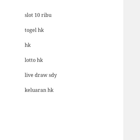
slot 10 ribu
togel hk
hk
lotto hk
live draw sdy
keluaran hk