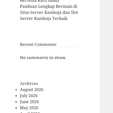
Bertema Ratu Abadi
Panduan Lengkap Bermain di
Situs Server Kamboja dan Slot
Server Kamboja Terbaik
Recent Comments
No comments to show.
Archives
August 2026
July 2026
June 2026
May 2026