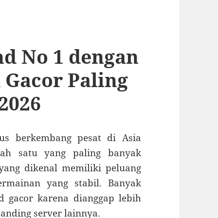
and No 1 dengan
 Gacor Paling
 2026
rus berkembang pesat di Asia
alah satu yang paling banyak
 yang dikenal memiliki peluang
ermainan yang stabil. Banyak
d gacor karena dianggap lebih
ding server lainnya.