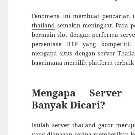
Fenomena ini membuat pencarian t
thailand
semakin meningkat. Para p
bermain slot dengan performa serve
persentase RTP yang kompetitif
mengapa situs dengan server Thail
bagaimana memilih platform terbaik
Mengapa Server 
Banyak Dicari?
Istilah server thailand gacor meru
yang dianggap sering memberikan k