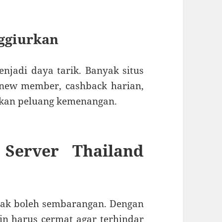
ggiurkan
enjadi daya tarik. Banyak situs
new member, cashback harian,
atkan peluang kemenangan.
t Server Thailand
tidak boleh sembarangan. Dengan
in harus cermat agar terhindar