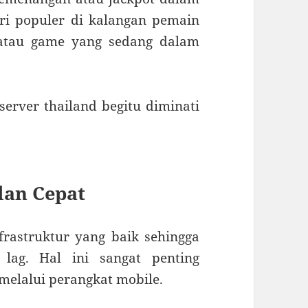
iri populer di kalangan pemain
atau game yang sedang dalam
server thailand begitu diminati
 dan Cepat
frastruktur yang baik sehingga
 lag. Hal ini sangat penting
melalui perangkat mobile.