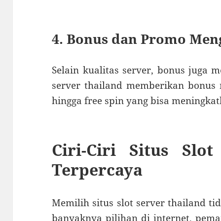
4. Bonus dan Promo Men
Selain kualitas server, bonus juga m
server thailand memberikan bonus 
hingga free spin yang bisa meningk
Ciri-Ciri Situs Slo
Terpercaya
Memilih situs slot server thailand 
banyaknya pilihan di internet, pema