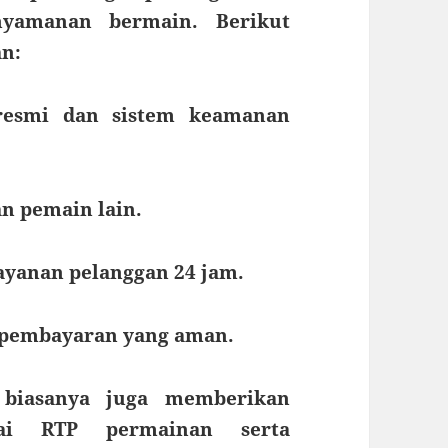
yamanan bermain. Berikut
an:
i resmi dan sistem keamanan
an pemain lain.
ayanan pelanggan 24 jam.
e pembayaran yang aman.
 biasanya juga memberikan
nai RTP permainan serta