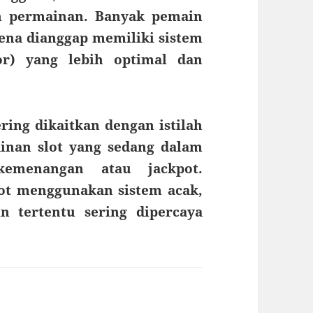
n permainan. Banyak pemain
ena dianggap memiliki sistem
) yang lebih optimal dan
ering dikaitkan dengan istilah
ainan slot yang sedang dalam
emenangan atau jackpot.
ot menggunakan sistem acak,
 tertentu sering dipercaya