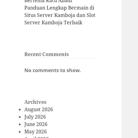
Bertema Ratu Abadi
Panduan Lengkap Bermain di
Situs Server Kamboja dan Slot
Server Kamboja Terbaik
Recent Comments
No comments to show.
Archives
August 2026
July 2026
June 2026
May 2026