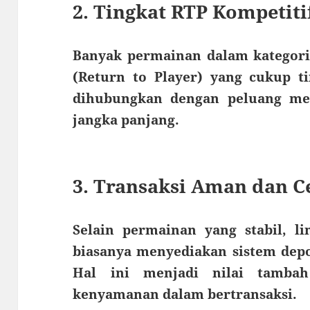
2. Tingkat RTP Kompetiti
Banyak permainan dalam kategori
(Return to Player) yang cukup ti
dihubungkan dengan peluang me
jangka panjang.
3. Transaksi Aman dan C
Selain permainan yang stabil, l
biasanya menyediakan sistem depo
Hal ini menjadi nilai tamba
kenyamanan dalam bertransaksi.