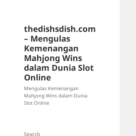
thedishsdish.com
– Mengulas
Kemenangan
Mahjong Wins
dalam Dunia Slot
Online
Mengulas Kemenangan
Mahjong Wins dalam Dunia
Slot Online
Search