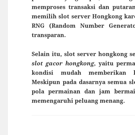
memproses transaksi dan putara
memilih slot server Hongkong kar
RNG (Random Number Generator
transparan.
Selain itu, slot server hongkong s
slot gacor hongkong
, yaitu perm
kondisi mudah memberikan k
Meskipun pada dasarnya semua sl
pola permainan dan jam bermain
memengaruhi peluang menang.