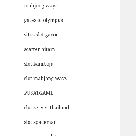
mahjong ways
gates of olympus
situs slot gacor
scatter hitam
slot kamboja
slot mahjong ways
PUSATGAME
slot server thailand
slot spaceman