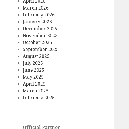
April 2026
March 2026
February 2026
January 2026
December 2025
November 2025
October 2025
September 2025
August 2025
July 2025
June 2025
May 2025
April 2025
March 2025
February 2025
Official Partner