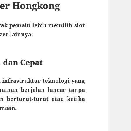
ver Hongkong
ak pemain lebih memilih slot
er lainnya:
l dan Cepat
infrastruktur teknologi yang
inan berjalan lancar tanpa
n berturut-turut atau ketika
amaan.