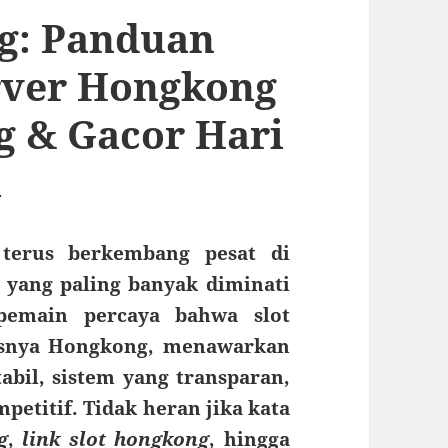
g: Panduan
rver Hongkong
 & Gacor Hari
i
 terus berkembang pesat di
i yang paling banyak diminati
pemain percaya bahwa slot
susnya Hongkong, menawarkan
bil, sistem yang transparan,
etitif. Tidak heran jika kata
g
,
link slot hongkong
, hingga