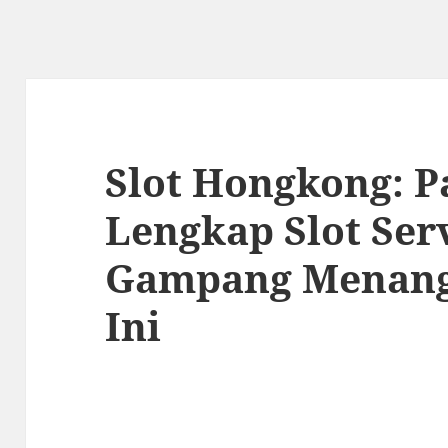
Slot Hongkong: 
Lengkap Slot Se
Gampang Menang
Ini