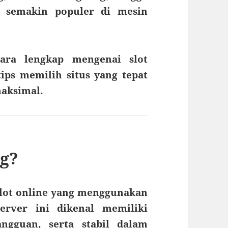
semakin populer di mesin
ara lengkap mengenai slot
ips memilih situs yang tepat
aksimal.
ng?
slot online yang menggunakan
erver ini dikenal memiliki
ngguan, serta stabil dalam