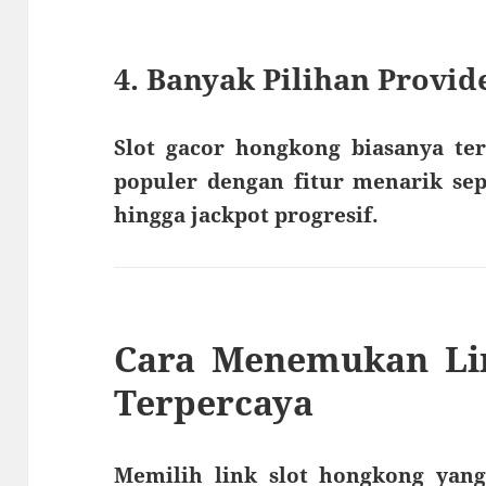
4. Banyak Pilihan Provi
Slot gacor hongkong biasanya ter
populer dengan fitur menarik sepe
hingga jackpot progresif.
Cara Menemukan Li
Terpercaya
Memilih link slot hongkong yang