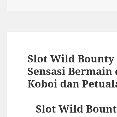
Slot Wild Bount
Sensasi Bermain
Koboi dan Petua
Slot Wild Boun