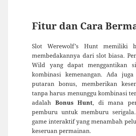
Fitur dan Cara Berm
Slot Werewolf’s Hunt memiliki 
membedakannya dari slot biasa. P
Wild yang dapat menggantikan s
kombinasi kemenangan. Ada juga
putaran bonus, memberikan kes
tanpa harus menunggu kombinasi tert
adalah
Bonus Hunt
, di mana pe
pemburu untuk memburu serigala.
game interaktif yang menambah pel
keseruan permainan.