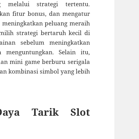
melalui strategi tertentu.
an fitur bonus, dan mengatur
t meningkatkan peluang meraih
lih strategi bertaruh kecil di
ainan sebelum meningkatkan
 menguntungkan. Selain itu,
dan mini game berburu serigala
 kombinasi simbol yang lebih
Daya Tarik Slot