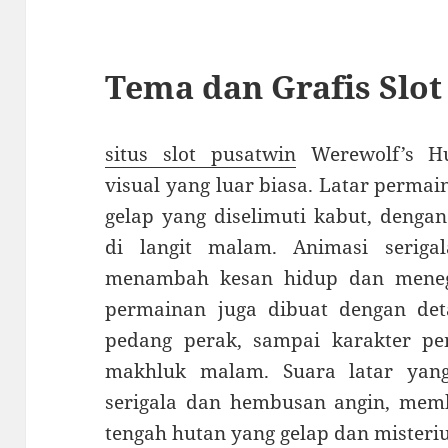
Tema dan Grafis Slot
situs slot pusatwin
Werewolf’s H
visual yang luar biasa. Latar perma
gelap yang diselimuti kabut, denga
di langit malam. Animasi serig
menambah kesan hidup dan meneg
permainan juga dibuat dengan detai
pedang perak, sampai karakter p
makhluk malam. Suara latar yang
serigala dan hembusan angin, mem
tengah hutan yang gelap dan misteriu