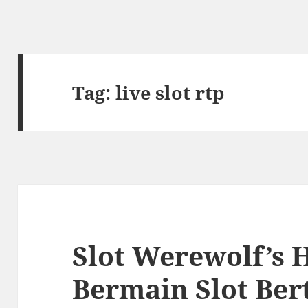
Tag:
live slot rtp
Slot Werewolf’s 
Bermain Slot Ber