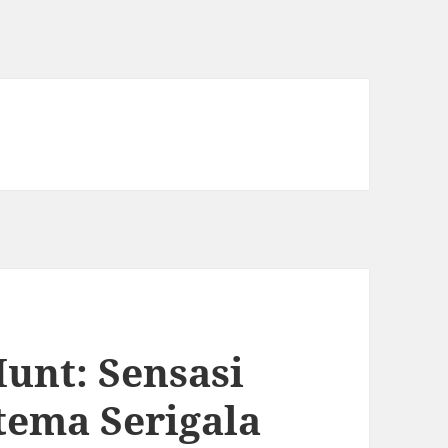
Hunt: Sensasi
tema Serigala