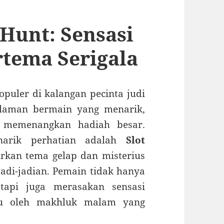
 Hunt: Sensasi
rtema Serigala
puler di kalangan pecinta judi
alaman bermain yang menarik,
 memenangkan hadiah besar.
narik perhatian adalah
Slot
irkan tema gelap dan misterius
jadi-jadian. Pemain tidak hanya
etapi juga merasakan sensasi
ru oleh makhluk malam yang