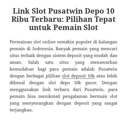
Link Slot Pusatwin Depo 10
Ribu Terbaru: Pilihan Tepat
untuk Pemain Slot
Permainan slot online semakin populer di kalangan
pemain di Indonesia. Banyak pemain yang mencari
situs terbaik dengan sistem deposit yang mudah dan
aman. Salah satu situs yang menawarkan
kemudahan bagi para pemain adalah Pusatwin
dengan berbagai pilihan
slot deposit 10k
atau lebih
dikenal dengan slot depo 10k gacor. Dengan
menggunakan link terbaru dari Pusatwin, para
pemain bisa menikmati pengalaman bermain slot
yang menyenangkan dengan deposit yang sangat
terjangkau.