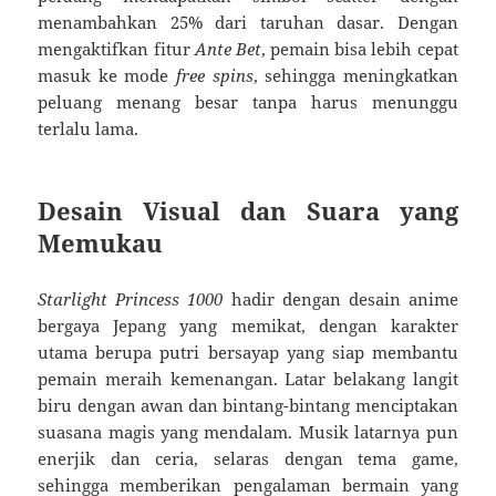
menambahkan 25% dari taruhan dasar. Dengan
mengaktifkan fitur
Ante Bet
, pemain bisa lebih cepat
masuk ke mode
free spins
, sehingga meningkatkan
peluang menang besar tanpa harus menunggu
terlalu lama.
Desain Visual dan Suara yang
Memukau
Starlight Princess 1000
hadir dengan desain anime
bergaya Jepang yang memikat, dengan karakter
utama berupa putri bersayap yang siap membantu
pemain meraih kemenangan. Latar belakang langit
biru dengan awan dan bintang-bintang menciptakan
suasana magis yang mendalam. Musik latarnya pun
enerjik dan ceria, selaras dengan tema game,
sehingga memberikan pengalaman bermain yang