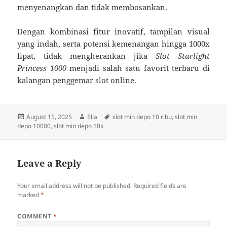
menyenangkan dan tidak membosankan.
Dengan kombinasi fitur inovatif, tampilan visual
yang indah, serta potensi kemenangan hingga 1000x
lipat, tidak mengherankan jika
Slot Starlight
Princess 1000
menjadi salah satu favorit terbaru di
kalangan penggemar slot online.
Posted
Author
Tags
August 15, 2025
Ella
slot min depo 10 ribu
,
slot min
on
depo 10000
,
slot min depo 10k
Leave a Reply
Your email address will not be published.
Required fields are
marked
*
COMMENT
*