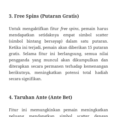
3. Free Spins (Putaran Gratis)
Untuk mengaktifkan fitur
free spins
, pemain harus
mendapatkan setidaknya empat simbol scatter
(simbol bintang bersayap) dalam satu putaran.
Ketika ini terjadi, pemain akan diberikan 15 putaran
gratis. Selama fitur ini berlangsung, semua nilai
pengganda yang muncul akan dikumpulkan dan
diterapkan secara permanen terhadap kemenangan
berikutnya, meningkatkan potensi total hadiah
secara signifikan.
4. Taruhan Ante (Ante Bet)
Fitur ini memungkinkan pemain meningkatkan
peluang mendapatkan simbol scatter dengan