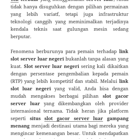
tidak hanya disuguhkan dengan pilihan permainan
yang lebih variatf, tetapi juga infrastruktur
teknologi canggih yang meminimalkan terjadinya
kendala teknis saat gulungan mesin sedang
berputar.
Fenomena berburunya para pemain terhadap
link
slot server luar negeri
bukanlah tanpa alasan yang
kuat.
Slot server luar negeri
sering kali dikaitkan
dengan persentase pengembalian kepada pemain
(RTP) yang lebih kompetitif dan stabil. Melalui
link
slot luar negeri
yang valid, Anda bisa dengan
mudah mengakses berbagai pilihan
slot gacor
server luar
yang dikembangkan oleh provider
internasional ternama. Tidak heran jika platform
seperti
situs
slot gacor server luar
gampang
menang
menjadi destinasi utama bagi mereka yang
mengincar kemenangan besar. Untuk mendapatkan