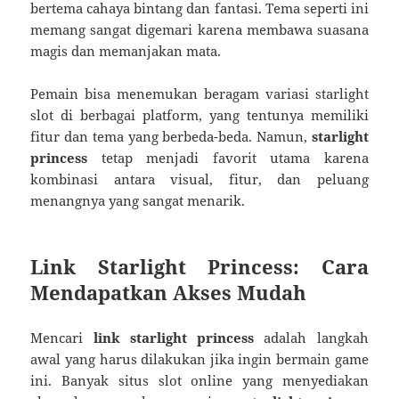
bertema cahaya bintang dan fantasi. Tema seperti ini
memang sangat digemari karena membawa suasana
magis dan memanjakan mata.
Pemain bisa menemukan beragam variasi starlight
slot di berbagai platform, yang tentunya memiliki
fitur dan tema yang berbeda-beda. Namun,
starlight
princess
tetap menjadi favorit utama karena
kombinasi antara visual, fitur, dan peluang
menangnya yang sangat menarik.
Link Starlight Princess: Cara
Mendapatkan Akses Mudah
Mencari
link starlight princess
adalah langkah
awal yang harus dilakukan jika ingin bermain game
ini. Banyak situs slot online yang menyediakan