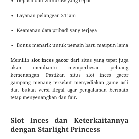
Deposit dan withdraw yang cepat
Layanan pelanggan 24 jam
Keamanan data pribadi yang terjaga
Bonus menarik untuk pemain baru maupun lama
Memilih
slot inces gacor
dari situs yang tepat juga
akan membantu memperbesar peluang
kemenangan. Pastikan situs
slot inces gacor
gampang menang tersebut menyediakan game asli
dan bukan versi ilegal agar pengalaman bermain
tetap menyenangkan dan fair.
Slot Inces dan Keterkaitannya
dengan Starlight Princess