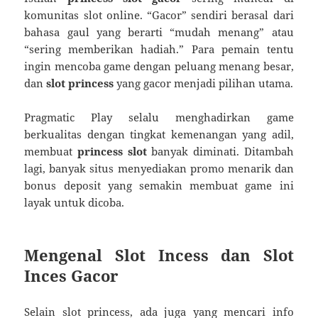
komunitas slot online. “Gacor” sendiri berasal dari
bahasa gaul yang berarti “mudah menang” atau
“sering memberikan hadiah.” Para pemain tentu
ingin mencoba game dengan peluang menang besar,
dan
slot princess
yang gacor menjadi pilihan utama.
Pragmatic Play selalu menghadirkan game
berkualitas dengan tingkat kemenangan yang adil,
membuat
princess slot
banyak diminati. Ditambah
lagi, banyak situs menyediakan promo menarik dan
bonus deposit yang semakin membuat game ini
layak untuk dicoba.
Mengenal Slot Incess dan Slot
Inces Gacor
Selain slot princess, ada juga yang mencari info