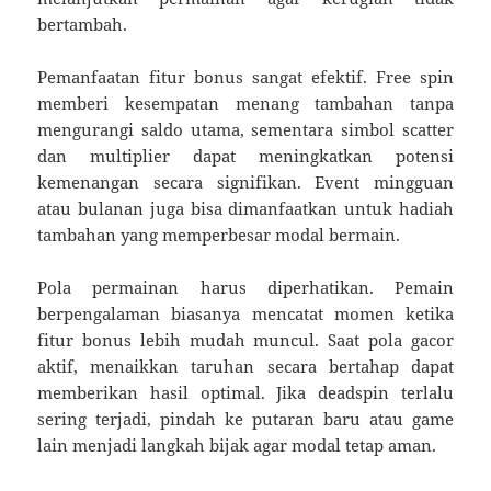
bertambah.
Pemanfaatan fitur bonus sangat efektif. Free spin
memberi kesempatan menang tambahan tanpa
mengurangi saldo utama, sementara simbol scatter
dan multiplier dapat meningkatkan potensi
kemenangan secara signifikan. Event mingguan
atau bulanan juga bisa dimanfaatkan untuk hadiah
tambahan yang memperbesar modal bermain.
Pola permainan harus diperhatikan. Pemain
berpengalaman biasanya mencatat momen ketika
fitur bonus lebih mudah muncul. Saat pola gacor
aktif, menaikkan taruhan secara bertahap dapat
memberikan hasil optimal. Jika deadspin terlalu
sering terjadi, pindah ke putaran baru atau game
lain menjadi langkah bijak agar modal tetap aman.