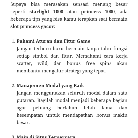
Supaya bisa merasakan sensasi menang besar
seperti
starlight 1000
atau
princess 1000
, ada
beberapa tips yang bisa kamu terapkan saat bermain
slot princess gacor
:
Pahami Aturan dan Fitur Game
Jangan terburu-buru bermain tanpa tahu fungsi
setiap simbol dan fitur. Memahami cara kerja
scatter, wild, dan bonus free spins akan
membantu mengatur strategi yang tepat.
Manajemen Modal yang Baik
Jangan menggunakan seluruh modal dalam satu
putaran. Bagilah modal menjadi beberapa bagian
agar peluang bertahan lebih lama dan
kesempatan untuk mendapatkan bonus makin
besar.
Main di Situs Terpercaya