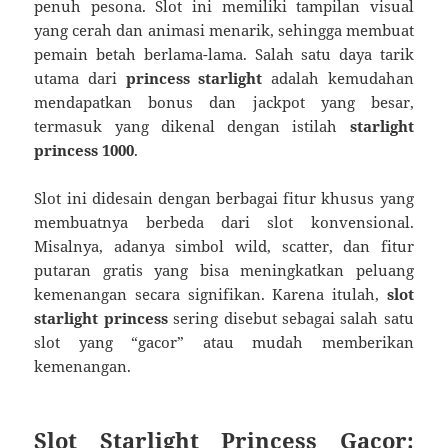
penuh pesona. Slot ini memiliki tampilan visual
yang cerah dan animasi menarik, sehingga membuat
pemain betah berlama-lama. Salah satu daya tarik
utama dari
princess starlight
adalah kemudahan
mendapatkan bonus dan jackpot yang besar,
termasuk yang dikenal dengan istilah
starlight
princess 1000
.
Slot ini didesain dengan berbagai fitur khusus yang
membuatnya berbeda dari slot konvensional.
Misalnya, adanya simbol wild, scatter, dan fitur
putaran gratis yang bisa meningkatkan peluang
kemenangan secara signifikan. Karena itulah,
slot
starlight princess
sering disebut sebagai salah satu
slot yang “gacor” atau mudah memberikan
kemenangan.
Slot Starlight Princess Gacor: