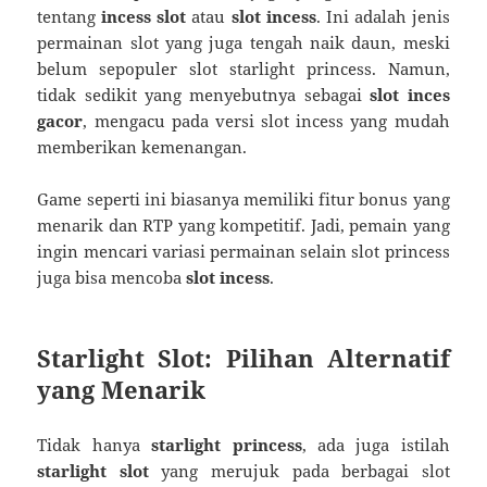
tentang
incess slot
atau
slot incess
. Ini adalah jenis
permainan slot yang juga tengah naik daun, meski
belum sepopuler slot starlight princess. Namun,
tidak sedikit yang menyebutnya sebagai
slot inces
gacor
, mengacu pada versi slot incess yang mudah
memberikan kemenangan.
Game seperti ini biasanya memiliki fitur bonus yang
menarik dan RTP yang kompetitif. Jadi, pemain yang
ingin mencari variasi permainan selain slot princess
juga bisa mencoba
slot incess
.
Starlight Slot: Pilihan Alternatif
yang Menarik
Tidak hanya
starlight princess
, ada juga istilah
starlight slot
yang merujuk pada berbagai slot