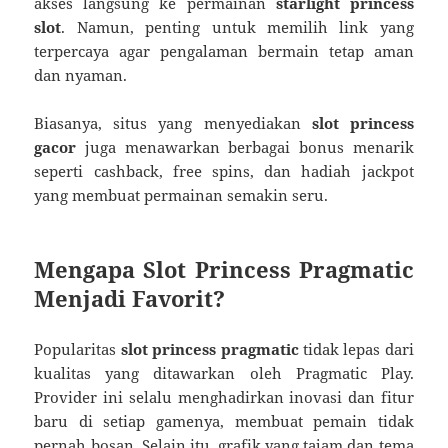
akses langsung ke permainan
starlight princess
slot
. Namun, penting untuk memilih link yang
terpercaya agar pengalaman bermain tetap aman
dan nyaman.
Biasanya, situs yang menyediakan
slot princess
gacor
juga menawarkan berbagai bonus menarik
seperti cashback, free spins, dan hadiah jackpot
yang membuat permainan semakin seru.
Mengapa Slot Princess Pragmatic
Menjadi Favorit?
Popularitas
slot princess pragmatic
tidak lepas dari
kualitas yang ditawarkan oleh Pragmatic Play.
Provider ini selalu menghadirkan inovasi dan fitur
baru di setiap gamenya, membuat pemain tidak
pernah bosan. Selain itu, grafik yang tajam dan tema