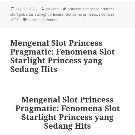
Posted
Author
Tags
July 30, 2025
Jackson
princess slot gacor
,
princess
on
starlight
,
situs starlight princess
,
slot demo princess
,
slot inces
on Mengenal Starlight Princess Slot: Sensas
1000
Leave a comment
Mengenal Slot Princess
Pragmatic: Fenomena Slot
Starlight Princess yang
Sedang Hits
Mengenal Slot Princess
Pragmatic: Fenomena Slot
Starlight Princess yang
Sedang Hits