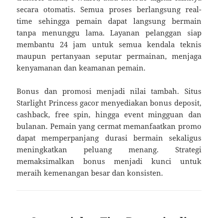
secara otomatis. Semua proses berlangsung real-
time sehingga pemain dapat langsung bermain
tanpa menunggu lama. Layanan pelanggan siap
membantu 24 jam untuk semua kendala teknis
maupun pertanyaan seputar permainan, menjaga
kenyamanan dan keamanan pemain.
Bonus dan promosi menjadi nilai tambah. Situs
Starlight Princess gacor menyediakan bonus deposit,
cashback, free spin, hingga event mingguan dan
bulanan. Pemain yang cermat memanfaatkan promo
dapat memperpanjang durasi bermain sekaligus
meningkatkan peluang menang. Strategi
memaksimalkan bonus menjadi kunci untuk
meraih kemenangan besar dan konsisten.