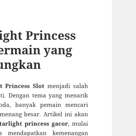
ight Princess
Bermain yang
ungkan
t Princess Slot
menjadi salah
ti. Dengan tema yang menarik
goda, banyak pemain mencari
menang besar. Artikel ini akan
starlight princess gacor
, mulai
ips mendapatkan kemenangan