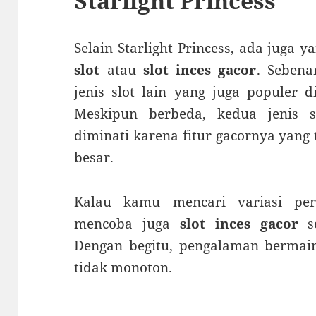
Starlight Princess
Selain Starlight Princess, ada juga y
slot
atau
slot inces gacor
. Sebena
jenis slot lain yang juga populer d
Meskipun berbeda, kedua jenis s
diminati karena fitur gacornya yang 
besar.
Kalau kamu mencari variasi per
mencoba juga
slot inces gacor
s
Dengan begitu, pengalaman bermain
tidak monoton.