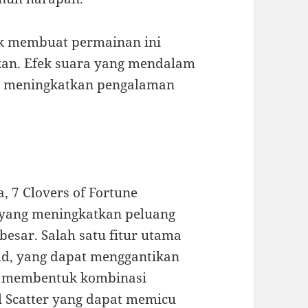
ik membuat permainan ini
an. Efek suara yang mendalam
g meningkatkan pengalaman
, 7 Clovers of Fortune
 yang meningkatkan peluang
sar. Salah satu fitur utama
ld, yang dapat menggantikan
n membentuk kombinasi
l Scatter yang dapat memicu