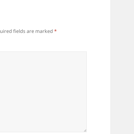
uired fields are marked
*