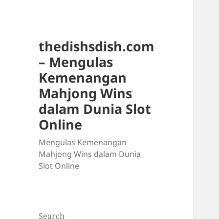
thedishsdish.com
– Mengulas
Kemenangan
Mahjong Wins
dalam Dunia Slot
Online
Mengulas Kemenangan
Mahjong Wins dalam Dunia
Slot Online
Search