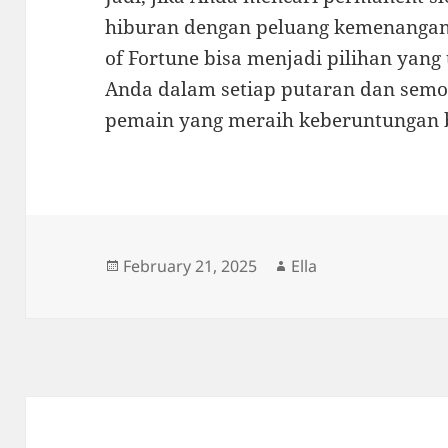
hiburan dengan peluang kemenangan 
of Fortune bisa menjadi pilihan yan
Anda dalam setiap putaran dan semo
pemain yang meraih keberuntungan 
Posted
Author
February 21, 2025
Ella
on