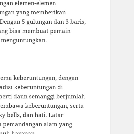
dengan elemen-elemen
tungan yang memberikan
 Dengan 5 gulungan dan 3 baris,
 yang bisa membuat pemain
g menguntungkan.
 tema keberuntungan, dengan
radisi keberuntungan di
eperti daun semanggi berjumlah
 pembawa keberuntungan, serta
y bells, dan hati. Latar
an pemandangan alam yang
enuh harapan.