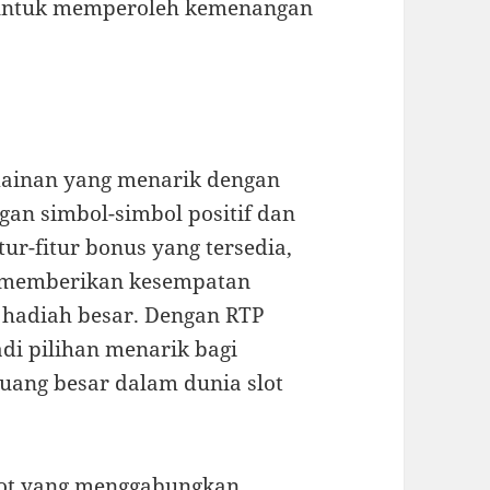
 untuk memperoleh kemenangan
rmainan yang menarik dengan
an simbol-simbol positif dan
ur-fitur bonus yang tersedia,
ns, memberikan kesempatan
hadiah besar. Dengan RTP
di pilihan menarik bagi
uang besar dalam dunia slot
slot yang menggabungkan