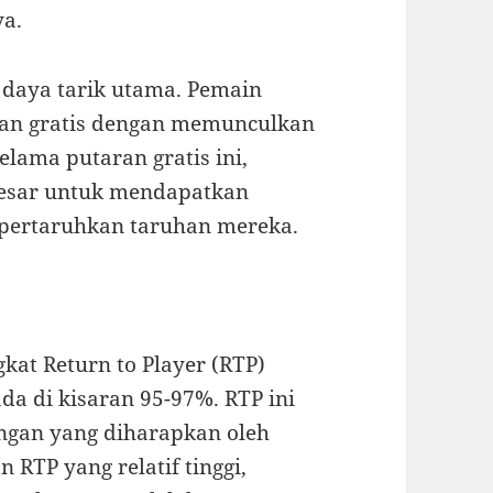
ya.
u daya tarik utama. Pemain
an gratis dengan memunculkan
elama putaran gratis ini,
besar untuk mendapatkan
pertaruhkan taruhan mereka.
gkat Return to Player (RTP)
da di kisaran 95-97%. RTP ini
ngan yang diharapkan oleh
RTP yang relatif tinggi,