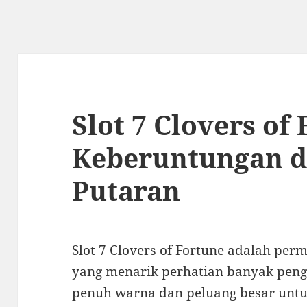
Slot 7 Clovers of
Keberuntungan d
Putaran
Slot 7 Clovers of Fortune adalah per
yang menarik perhatian banyak peng
penuh warna dan peluang besar un