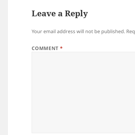
Leave a Reply
Your email address will not be published.
Req
COMMENT
*