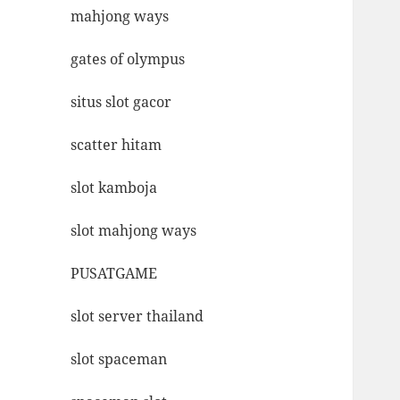
mahjong ways
gates of olympus
situs slot gacor
scatter hitam
slot kamboja
slot mahjong ways
PUSATGAME
slot server thailand
slot spaceman