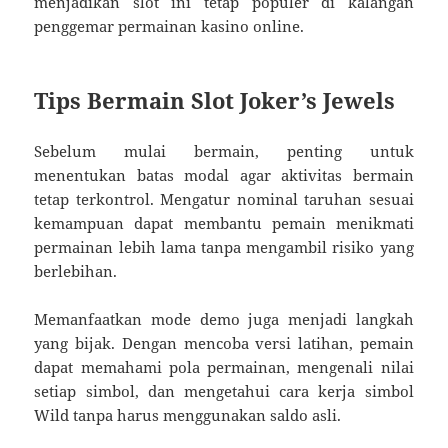
menjadikan slot ini tetap populer di kalangan
penggemar permainan kasino online.
Tips Bermain Slot Joker’s Jewels
Sebelum mulai bermain, penting untuk
menentukan batas modal agar aktivitas bermain
tetap terkontrol. Mengatur nominal taruhan sesuai
kemampuan dapat membantu pemain menikmati
permainan lebih lama tanpa mengambil risiko yang
berlebihan.
Memanfaatkan mode demo juga menjadi langkah
yang bijak. Dengan mencoba versi latihan, pemain
dapat memahami pola permainan, mengenali nilai
setiap simbol, dan mengetahui cara kerja simbol
Wild tanpa harus menggunakan saldo asli.