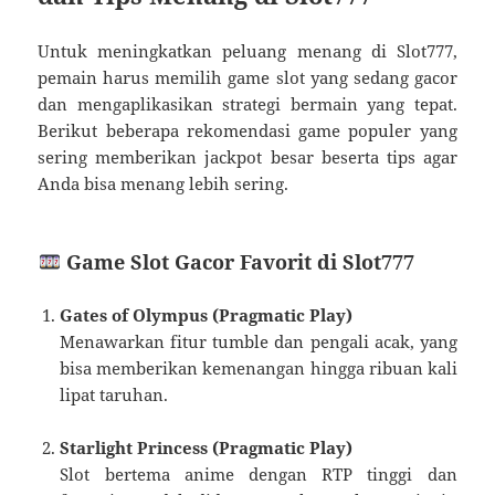
Untuk meningkatkan peluang menang di Slot777,
pemain harus memilih game slot yang sedang gacor
dan mengaplikasikan strategi bermain yang tepat.
Berikut beberapa rekomendasi game populer yang
sering memberikan jackpot besar beserta tips agar
Anda bisa menang lebih sering.
Game Slot Gacor Favorit di Slot777
Gates of Olympus (Pragmatic Play)
Menawarkan fitur tumble dan pengali acak, yang
bisa memberikan kemenangan hingga ribuan kali
lipat taruhan.
Starlight Princess (Pragmatic Play)
Slot bertema anime dengan RTP tinggi dan