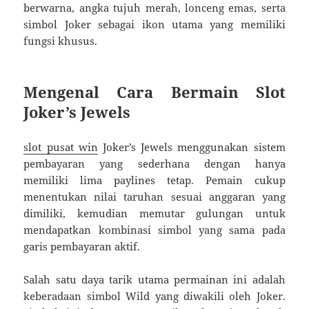
berwarna, angka tujuh merah, lonceng emas, serta
simbol Joker sebagai ikon utama yang memiliki
fungsi khusus.
Mengenal Cara Bermain Slot
Joker’s Jewels
slot pusat win
Joker’s Jewels menggunakan sistem
pembayaran yang sederhana dengan hanya
memiliki lima paylines tetap. Pemain cukup
menentukan nilai taruhan sesuai anggaran yang
dimiliki, kemudian memutar gulungan untuk
mendapatkan kombinasi simbol yang sama pada
garis pembayaran aktif.
Salah satu daya tarik utama permainan ini adalah
keberadaan simbol Wild yang diwakili oleh Joker.