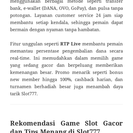
menggunakan berbagai metode seperti transfer
bank, e-wallet (DANA, OVO, GoPay), dan pulsa tanpa
potongan. Layanan customer service 24 jam siap
membantu setiap kendala, sehingga pemain dapat
bermain dengan nyaman tanpa hambatan.
Fitur unggulan seperti
RTP Live
membantu pemain
memantau persentase pengembalian dana secara
real-time. Ini memudahkan dalam memilih game
yang sedang gacor dan berpeluang memberikan
kemenangan besar. Promo menarik seperti bonus
new member hingga 100%, cashback harian, dan
turnamen berhadiah besar juga menambah daya
tarik Slot777.
Rekomendasi Game Slot Gacor
dan Tips Menang di Slot777