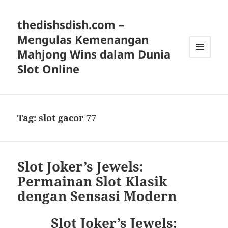
thedishsdish.com –
Mengulas Kemenangan
Mahjong Wins dalam Dunia
MENU
Slot Online
AND
WIDGETS
Tag:
slot gacor 77
Slot Joker’s Jewels:
Permainan Slot Klasik
dengan Sensasi Modern
Slot Joker’s Jewels: