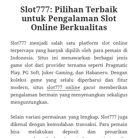
Slot777: Pilihan Terbaik
untuk Pengalaman Slot
Online Berkualitas
Slot777 menjadi salah satu platform slot online
terpercaya yang banyak dipilih oleh para pemain di
Indonesia. Situs ini menawarkan berbagai jenis
game slot dari provider ternama seperti Pragmatic
Play, PG Soft, Joker Gaming, dan Habanero. Dengan
koleksi game yang selalu diperbarui dan fitur
modern, situs
slot777 online
gacor memberikan
pengalaman bermain yang menyenangkan sekaligus
menguntungkan.
Selain variasi permainan yang lengkap, Slot777 juga
dikenal dengan kemudahan transaksi. Para pemain
bisa melakukan deposit dan penarikan