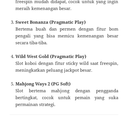
freespin mudah didapat, cocok untuk yang ingin
meraih kemenangan besar.
Sweet Bonanza (Pragmatic Play)
Bertema buah dan permen dengan fitur bom
pengali yang bisa memicu kemenangan besar
secara tiba-tiba.
Wild West Gold (Pragmatic Play)
Slot koboi dengan fitur sticky wild saat freespin,
meningkatkan peluang jackpot besar.
Mahjong Ways 2 (PG Soft)
Slot bertema mahjong dengan pengganda
bertingkat, cocok untuk pemain yang suka
permainan strategi.