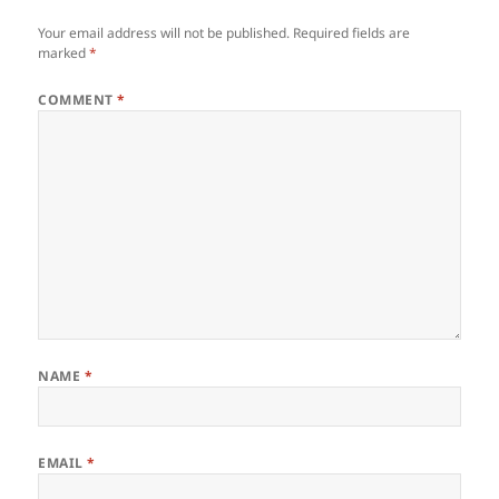
Your email address will not be published.
Required fields are
marked
*
COMMENT
*
NAME
*
EMAIL
*