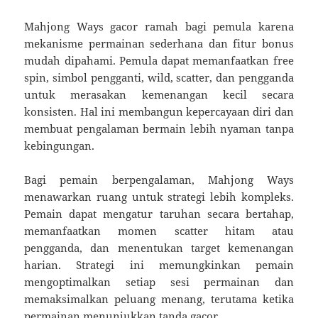
Mahjong Ways gacor ramah bagi pemula karena
mekanisme permainan sederhana dan fitur bonus
mudah dipahami. Pemula dapat memanfaatkan free
spin, simbol pengganti, wild, scatter, dan pengganda
untuk merasakan kemenangan kecil secara
konsisten. Hal ini membangun kepercayaan diri dan
membuat pengalaman bermain lebih nyaman tanpa
kebingungan.
Bagi pemain berpengalaman, Mahjong Ways
menawarkan ruang untuk strategi lebih kompleks.
Pemain dapat mengatur taruhan secara bertahap,
memanfaatkan momen scatter hitam atau
pengganda, dan menentukan target kemenangan
harian. Strategi ini memungkinkan pemain
mengoptimalkan setiap sesi permainan dan
memaksimalkan peluang menang, terutama ketika
permainan menunjukkan tanda gacor.