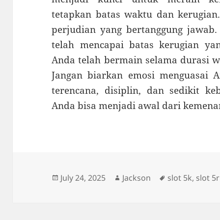
tetapkan batas waktu dan kerugian.
perjudian yang bertanggung jawab.
telah mencapai batas kerugian yan
Anda telah bermain selama durasi w
Jangan biarkan emosi menguasai 
terencana, disiplin, dan sedikit k
Anda bisa menjadi awal dari kemenan
Posted
Author
Tags
July 24, 2025
Jackson
slot 5k
,
slot 5
on