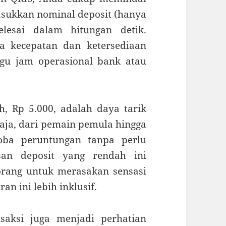
asukkan nominal deposit (hanya
elesai dalam hitungan detik.
a kecepatan dan ketersediaan
ggu jam operasional bank atau
, Rp 5.000, adalah daya tarik
saja, dari pemain pemula hingga
oba peruntungan tanpa perlu
san deposit yang rendah ini
rang untuk merasakan sensasi
an ini lebih inklusif.
saksi juga menjadi perhatian