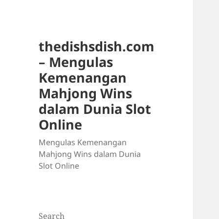
thedishsdish.com
– Mengulas
Kemenangan
Mahjong Wins
dalam Dunia Slot
Online
Mengulas Kemenangan
Mahjong Wins dalam Dunia
Slot Online
Search