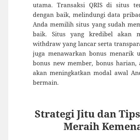
utama. Transaksi QRIS di situs t
dengan baik, melindungi data pribad
Anda memilih situs yang sudah memil
baik. Situs yang kredibel akan 
withdraw yang lancar serta transpar
juga menawarkan bonus menarik unt
bonus new member, bonus harian, a
akan meningkatkan modal awal An
bermain.
Strategi Jitu dan Ti
Meraih Kemen