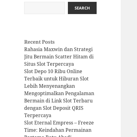
SEARCH
Recent Posts
Rahasia Maxwin dan Strategi
Jitu Bermain Scatter Hitam di
Situs Slot Terpercaya
Slot Depo 10 Ribu Online
Terbaik untuk Hiburan Slot
Lebih Menyenangkan
Mengoptimalkan Pengalaman
Bermain di Link Slot Terbaru
dengan Slot Deposit QRIS
Terpercaya
Slot Eternal Empress – Freeze
Time: Keindahan Permainan