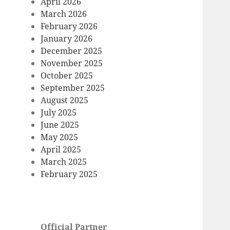
April 2026
March 2026
February 2026
January 2026
December 2025
November 2025
October 2025
September 2025
August 2025
July 2025
June 2025
May 2025
April 2025
March 2025
February 2025
Official Partner