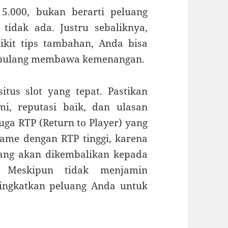
5.000, bukan berarti peluang
idak ada. Justru sebaliknya,
ikit tips tambahan, Anda bisa
 pulang membawa kemenangan.
tus slot yang tepat. Pastikan
smi, reputasi baik, dan ulasan
juga RTP (Return to Player) yang
game dengan RTP tinggi, karena
ang akan dikembalikan kepada
 Meskipun tidak menjamin
ingkatkan peluang Anda untuk