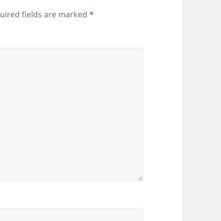
uired fields are marked
*