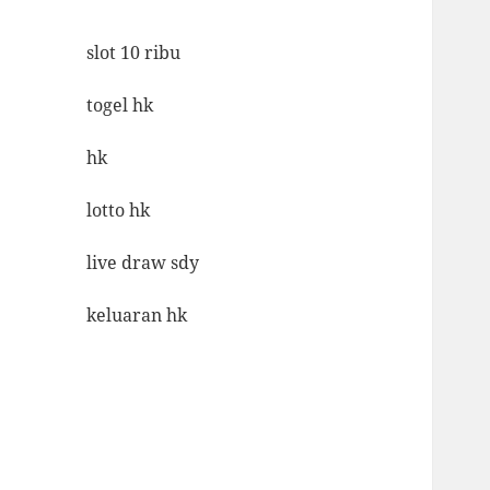
slot 10 ribu
togel hk
hk
lotto hk
live draw sdy
keluaran hk