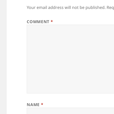
Your email address will not be published.
Req
COMMENT
*
NAME
*