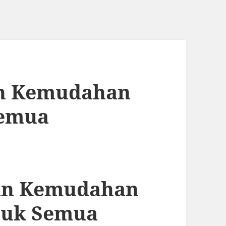
an Kemudahan
Semua
dan Kemudahan
tuk Semua