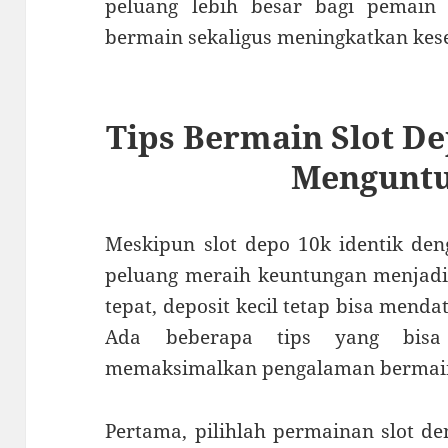
peluang lebih besar bagi pemai
bermain sekaligus meningkatkan ke
Tips Bermain Slot De
Mengunt
Meskipun slot depo 10k identik den
peluang meraih keuntungan menjadi 
tepat, deposit kecil tetap bisa men
Ada beberapa tips yang bisa
memaksimalkan pengalaman bermain
Pertama, pilihlah permainan slot de