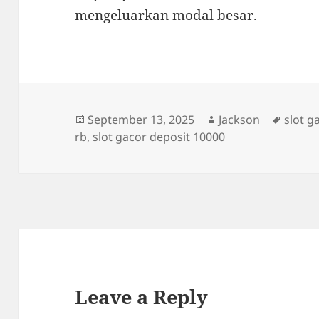
mengeluarkan modal besar.
Posted
Author
Tags
September 13, 2025
Jackson
slot g
on
rb
,
slot gacor deposit 10000
Leave a Reply