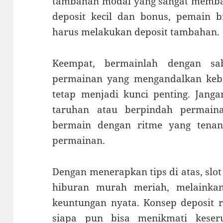
tambahan modal yang sangat memb
deposit kecil dan bonus, pemain b
harus melakukan deposit tambahan.
Keempat, bermainlah dengan sa
permainan yang mengandalkan keb
tetap menjadi kunci penting. Jang
taruhan atau berpindah permaina
bermain dengan ritme yang tenan
permainan.
Dengan menerapkan tips di atas, slo
hiburan murah meriah, melainka
keuntungan nyata. Konsep deposit 
siapa pun bisa menikmati keser