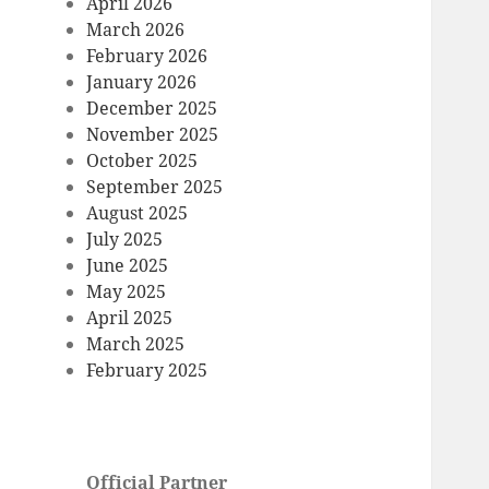
April 2026
March 2026
February 2026
January 2026
December 2025
November 2025
October 2025
September 2025
August 2025
July 2025
June 2025
May 2025
April 2025
March 2025
February 2025
Official Partner