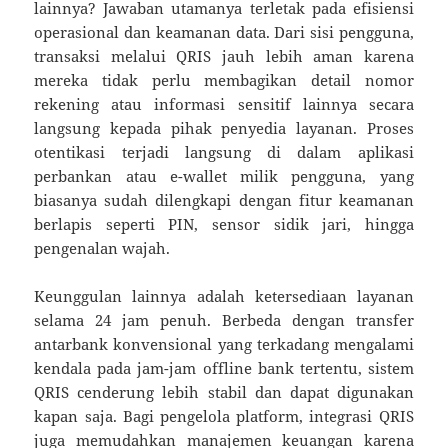
lainnya? Jawaban utamanya terletak pada efisiensi
operasional dan keamanan data. Dari sisi pengguna,
transaksi melalui QRIS jauh lebih aman karena
mereka tidak perlu membagikan detail nomor
rekening atau informasi sensitif lainnya secara
langsung kepada pihak penyedia layanan. Proses
otentikasi terjadi langsung di dalam aplikasi
perbankan atau e-wallet milik pengguna, yang
biasanya sudah dilengkapi dengan fitur keamanan
berlapis seperti PIN, sensor sidik jari, hingga
pengenalan wajah.
Keunggulan lainnya adalah ketersediaan layanan
selama 24 jam penuh. Berbeda dengan transfer
antarbank konvensional yang terkadang mengalami
kendala pada jam-jam offline bank tertentu, sistem
QRIS cenderung lebih stabil dan dapat digunakan
kapan saja. Bagi pengelola platform, integrasi QRIS
juga memudahkan manajemen keuangan karena