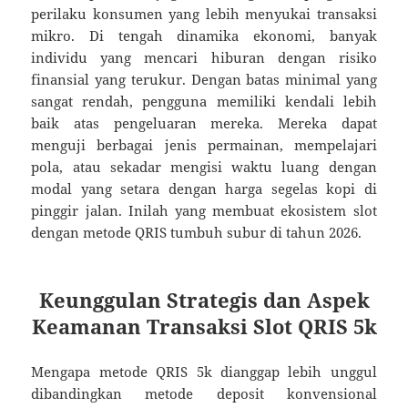
perilaku konsumen yang lebih menyukai transaksi
mikro. Di tengah dinamika ekonomi, banyak
individu yang mencari hiburan dengan risiko
finansial yang terukur. Dengan batas minimal yang
sangat rendah, pengguna memiliki kendali lebih
baik atas pengeluaran mereka. Mereka dapat
menguji berbagai jenis permainan, mempelajari
pola, atau sekadar mengisi waktu luang dengan
modal yang setara dengan harga segelas kopi di
pinggir jalan. Inilah yang membuat ekosistem slot
dengan metode QRIS tumbuh subur di tahun 2026.
Keunggulan Strategis dan Aspek
Keamanan Transaksi Slot QRIS 5k
Mengapa metode QRIS 5k dianggap lebih unggul
dibandingkan metode deposit konvensional