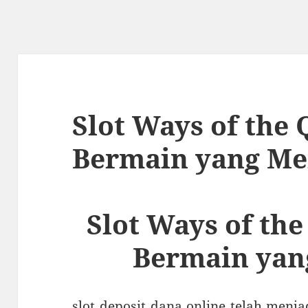
Slot Ways of the 
Bermain yang M
Slot Ways of the
Bermain yan
slot deposit dana
online telah menja