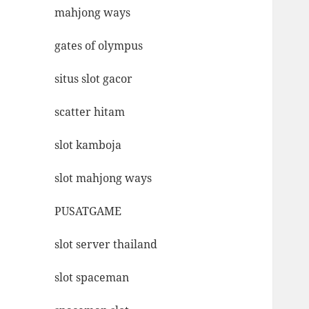
mahjong ways
gates of olympus
situs slot gacor
scatter hitam
slot kamboja
slot mahjong ways
PUSATGAME
slot server thailand
slot spaceman