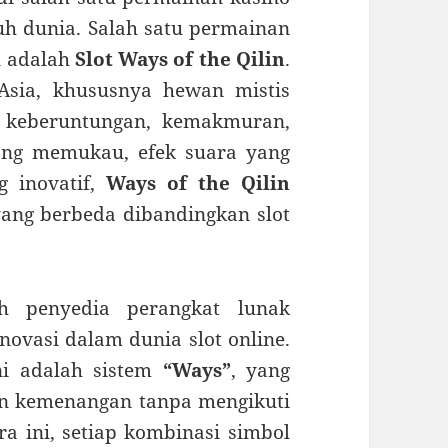
ruh dunia. Salah satu permainan
n adalah
Slot Ways of the Qilin
.
Asia, khususnya hewan mistis
l keberuntungan, kemakmuran,
ang memukau, efek suara yang
g inovatif,
Ways of the Qilin
ng berbeda dibandingkan slot
h penyedia perangkat lunak
ovasi dalam dunia slot online.
ini adalah sistem
“Ways”
, yang
 kemenangan tanpa mengikuti
ra ini, setiap kombinasi simbol