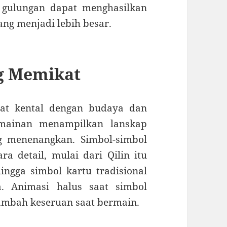
 gulungan dapat menghasilkan
g menjadi lebih besar.
g Memikat
at kental dengan budaya dan
ermainan menampilkan lanskap
g menenangkan. Simbol-simbol
a detail, mulai dari Qilin itu
ingga simbol kartu tradisional
. Animasi halus saat simbol
bah keseruan saat bermain.