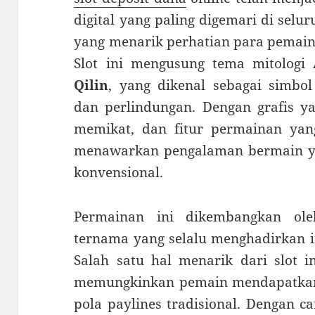
digital yang paling digemari di selu
yang menarik perhatian para pemai
Slot ini mengusung tema mitologi 
Qilin
, yang dikenal sebagai simbo
dan perlindungan. Dengan grafis y
memikat, dan fitur permainan yan
menawarkan pengalaman bermain ya
konvensional.
Permainan ini dikembangkan ole
ternama yang selalu menghadirkan in
Salah satu hal menarik dari slot 
memungkinkan pemain mendapatkan
pola paylines tradisional. Dengan ca