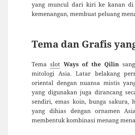
yang muncul dari kiri ke kanan di
kemenangan, membuat peluang menan
Tema dan Grafis yan
Tema
slot
Ways of the Qilin
sang
mitologi Asia. Latar belakang p
oriental dengan nuansa mistis yan
yang digunakan juga dirancang secar
sendiri, emas koin, bunga sakura, h
yang dihias dengan ornamen Asia
membentuk kombinasi menang menam