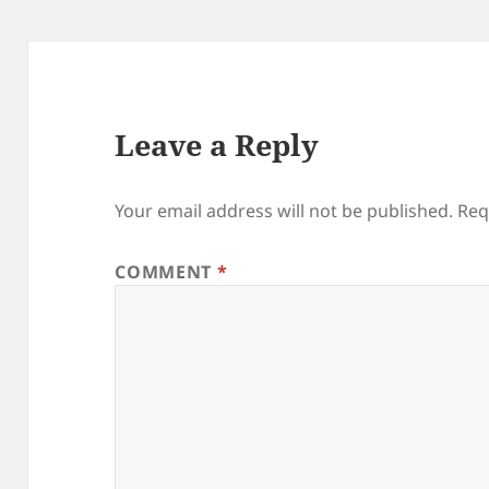
Leave a Reply
Your email address will not be published.
Req
COMMENT
*