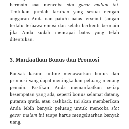
bermain saat mencoba
slot gacor malam ini
.
Tentukan jumlah taruhan yang sesuai dengan
anggaran Anda dan patuhi batas tersebut. Jangan
terlalu terbawa emosi dan selalu berhenti bermain
jika Anda sudah mencapai batas yang telah
ditentukan.
3. Manfaatkan Bonus dan Promosi
Banyak kasino online menawarkan bonus dan
promosi yang dapat meningkatkan peluang menang
pemain. Pastikan Anda memanfaatkan setiap
kesempatan yang ada, seperti bonus selamat datang,
putaran gratis, atau cashback. Ini akan memberikan
Anda lebih banyak peluang untuk mencoba
slot
gacor malam ini
tanpa harus mengeluarkan banyak
uang.