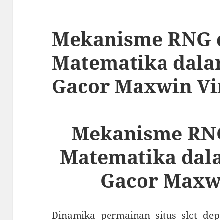
Mekanisme RNG 
Matematika dalam
Gacor Maxwin Vi
Mekanisme RNG
Matematika dala
Gacor Maxwi
Dinamika permainan situs
slot dep