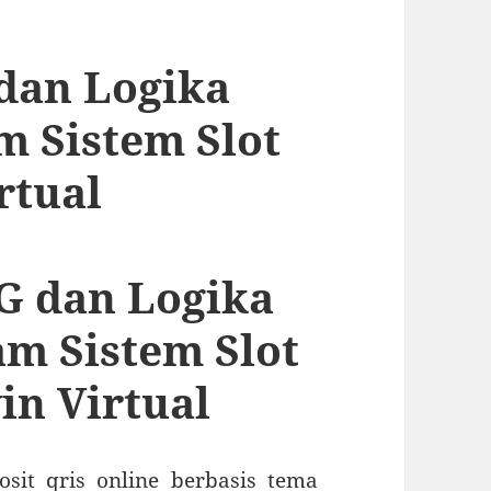
dan Logika
 Sistem Slot
rtual
 dan Logika
m Sistem Slot
n Virtual
osit qris
online berbasis tema