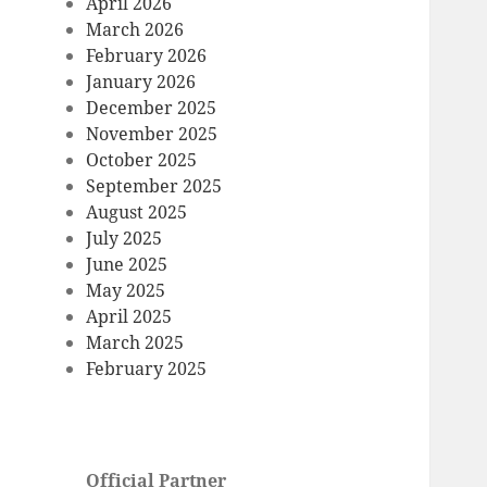
April 2026
March 2026
February 2026
January 2026
December 2025
November 2025
October 2025
September 2025
August 2025
July 2025
June 2025
May 2025
April 2025
March 2025
February 2025
Official Partner