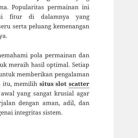
a. Popularitas permainan ini
si fitur di dalamnya yang
seru serta peluang kemenangan
ya.
memahami pola permainan dan
uk meraih hasil optimal. Setiap
 untuk memberikan pengalaman
 itu, memilih
situs slot
scatter
awal yang sangat krusial agar
rjalan dengan aman, adil, dan
nai integritas sistem.