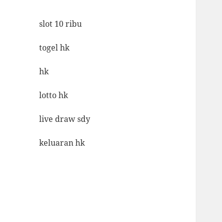
slot 10 ribu
togel hk
hk
lotto hk
live draw sdy
keluaran hk