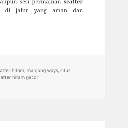
maupun sesi permainan
scatter
 di jalur yang aman dan
atter hitam
,
mahjong ways
,
situs
catter hitam gacor
ategi Jitu Bermain Scatter Hitam di Situs Slot Terpercaya