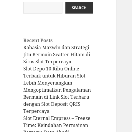
SEARCH
Recent Posts
Rahasia Maxwin dan Strategi
Jitu Bermain Scatter Hitam di
Situs Slot Terpercaya
Slot Depo 10 Ribu Online
Terbaik untuk Hiburan Slot
Lebih Menyenangkan
Mengoptimalkan Pengalaman
Bermain di Link Slot Terbaru
dengan Slot Deposit QRIS
Terpercaya
Slot Eternal Empress – Freeze
Time: Keindahan Permainan