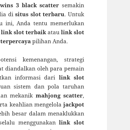
wins 3 black scatter
semakin
dia di
situs slot terbaru
. Untuk
u ini, Anda tentu memerlukan
i
link slot terbaik
atau
link slot
t terpercaya
pilihan Anda.
ensi kemenangan, strategi
t diandalkan oleh para pemain
tkan informasi dari
link slot
an sistem dan pola taruhan
aman mekanik
mahjong scatter
,
erta keahlian mengelola
jackpot
ebih besar dalam menaklukkan
 selalu menggunakan
link slot