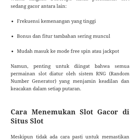
sedang gacor antara lain:
Frekuensi kemenangan yang tinggi
Bonus dan fitur tambahan sering muncul
Mudah masuk ke mode free spin atau jackpot
Namun, penting untuk diingat bahwa semua
permainan slot diatur oleh sistem RNG (Random
Number Generator) yang menjamin keadilan dan
keacakan dalam setiap putaran.
Cara Menemukan Slot Gacor di
Situs Slot
Meskipun tidak ada cara pasti untuk memastikan