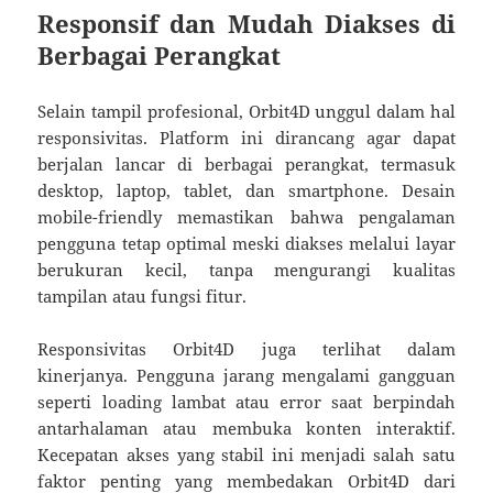
Responsif dan Mudah Diakses di
Berbagai Perangkat
Selain tampil profesional, Orbit4D unggul dalam hal
responsivitas. Platform ini dirancang agar dapat
berjalan lancar di berbagai perangkat, termasuk
desktop, laptop, tablet, dan smartphone. Desain
mobile-friendly memastikan bahwa pengalaman
pengguna tetap optimal meski diakses melalui layar
berukuran kecil, tanpa mengurangi kualitas
tampilan atau fungsi fitur.
Responsivitas Orbit4D juga terlihat dalam
kinerjanya. Pengguna jarang mengalami gangguan
seperti loading lambat atau error saat berpindah
antarhalaman atau membuka konten interaktif.
Kecepatan akses yang stabil ini menjadi salah satu
faktor penting yang membedakan Orbit4D dari