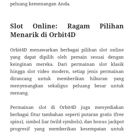
peluang kemenangan Anda.
Slot Online: Ragam Pilihan
Menarik di Orbit4D
Orbit4D menawarkan berbagai pilihan slot online
yang dapat dipilih oleh pemain sesuai dengan
keinginan mereka. Dari permainan slot klasik
hingga slot video modern, setiap jenis permainan
dirancang untuk memberikan hiburan yang
menyenangkan sekaligus peluang besar untuk
menang.
Permainan slot di Orbit4D juga menyediakan
berbagai fitur tambahan seperti putaran gratis (free
spins), simbol liar (wild symbols), dan bonus jackpot
progresif yang memberikan kesempatan untuk