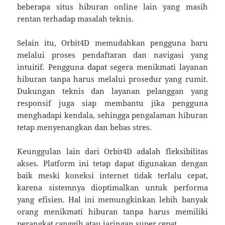
beberapa situs hiburan online lain yang masih
rentan terhadap masalah teknis.
Selain itu, Orbit4D memudahkan pengguna baru
melalui proses pendaftaran dan navigasi yang
intuitif. Pengguna dapat segera menikmati layanan
hiburan tanpa harus melalui prosedur yang rumit.
Dukungan teknis dan layanan pelanggan yang
responsif juga siap membantu jika pengguna
menghadapi kendala, sehingga pengalaman hiburan
tetap menyenangkan dan bebas stres.
Keunggulan lain dari Orbit4D adalah fleksibilitas
akses. Platform ini tetap dapat digunakan dengan
baik meski koneksi internet tidak terlalu cepat,
karena sistemnya dioptimalkan untuk performa
yang efisien. Hal ini memungkinkan lebih banyak
orang menikmati hiburan tanpa harus memiliki
perangkat canggih atau jaringan super cepat.