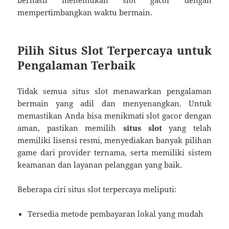
berhasil menemukan slot gacor dengan
mempertimbangkan waktu bermain.
Pilih Situs Slot Terpercaya untuk
Pengalaman Terbaik
Tidak semua situs slot menawarkan pengalaman
bermain yang adil dan menyenangkan. Untuk
memastikan Anda bisa menikmati slot gacor dengan
aman, pastikan memilih
situs slot
yang telah
memiliki lisensi resmi, menyediakan banyak pilihan
game dari provider ternama, serta memiliki sistem
keamanan dan layanan pelanggan yang baik.
Beberapa ciri situs slot terpercaya meliputi:
Tersedia metode pembayaran lokal yang mudah