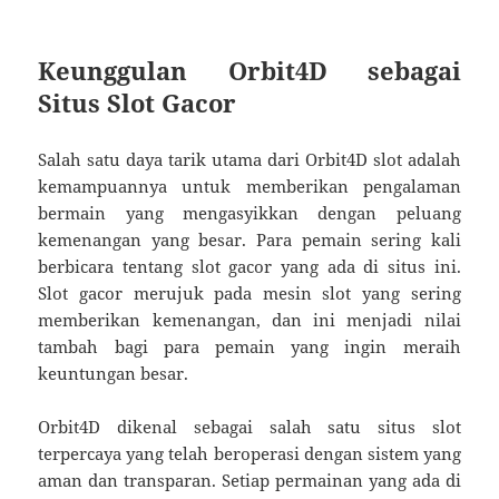
Keunggulan Orbit4D sebagai
Situs Slot Gacor
Salah satu daya tarik utama dari Orbit4D slot adalah
kemampuannya untuk memberikan pengalaman
bermain yang mengasyikkan dengan peluang
kemenangan yang besar. Para pemain sering kali
berbicara tentang slot gacor yang ada di situs ini.
Slot gacor merujuk pada mesin slot yang sering
memberikan kemenangan, dan ini menjadi nilai
tambah bagi para pemain yang ingin meraih
keuntungan besar.
Orbit4D dikenal sebagai salah satu situs slot
terpercaya yang telah beroperasi dengan sistem yang
aman dan transparan. Setiap permainan yang ada di