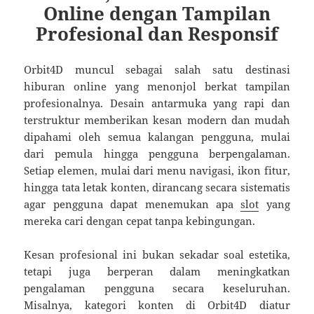
Online dengan Tampilan
Profesional dan Responsif
Orbit4D muncul sebagai salah satu destinasi
hiburan online yang menonjol berkat tampilan
profesionalnya. Desain antarmuka yang rapi dan
terstruktur memberikan kesan modern dan mudah
dipahami oleh semua kalangan pengguna, mulai
dari pemula hingga pengguna berpengalaman.
Setiap elemen, mulai dari menu navigasi, ikon fitur,
hingga tata letak konten, dirancang secara sistematis
agar pengguna dapat menemukan apa
slot
yang
mereka cari dengan cepat tanpa kebingungan.
Kesan profesional ini bukan sekadar soal estetika,
tetapi juga berperan dalam meningkatkan
pengalaman pengguna secara keseluruhan.
Misalnya, kategori konten di Orbit4D diatur