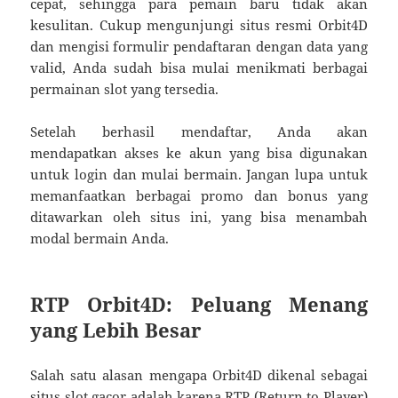
cepat, sehingga para pemain baru tidak akan
kesulitan. Cukup mengunjungi situs resmi Orbit4D
dan mengisi formulir pendaftaran dengan data yang
valid, Anda sudah bisa mulai menikmati berbagai
permainan slot yang tersedia.
Setelah berhasil mendaftar, Anda akan
mendapatkan akses ke akun yang bisa digunakan
untuk login dan mulai bermain. Jangan lupa untuk
memanfaatkan berbagai promo dan bonus yang
ditawarkan oleh situs ini, yang bisa menambah
modal bermain Anda.
RTP Orbit4D: Peluang Menang
yang Lebih Besar
Salah satu alasan mengapa Orbit4D dikenal sebagai
situs slot gacor adalah karena RTP (Return to Player)