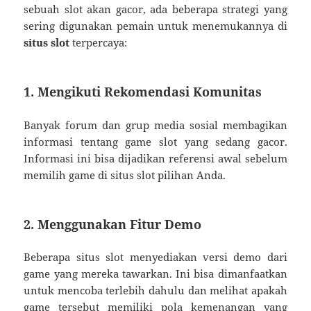
sebuah slot akan gacor, ada beberapa strategi yang
sering digunakan pemain untuk menemukannya di
situs slot
terpercaya:
1. Mengikuti Rekomendasi Komunitas
Banyak forum dan grup media sosial membagikan
informasi tentang game slot yang sedang gacor.
Informasi ini bisa dijadikan referensi awal sebelum
memilih game di situs slot pilihan Anda.
2. Menggunakan Fitur Demo
Beberapa situs slot menyediakan versi demo dari
game yang mereka tawarkan. Ini bisa dimanfaatkan
untuk mencoba terlebih dahulu dan melihat apakah
game tersebut memiliki pola kemenangan yang