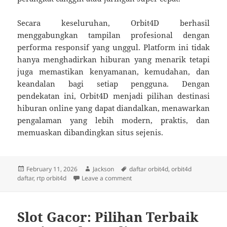
Secara keseluruhan, Orbit4D berhasil
menggabungkan tampilan profesional dengan
performa responsif yang unggul. Platform ini tidak
hanya menghadirkan hiburan yang menarik tetapi
juga memastikan kenyamanan, kemudahan, dan
keandalan bagi setiap pengguna. Dengan
pendekatan ini, Orbit4D menjadi pilihan destinasi
hiburan online yang dapat diandalkan, menawarkan
pengalaman yang lebih modern, praktis, dan
memuaskan dibandingkan situs sejenis.
Posted
Author
Tags
February 11, 2026
Jackson
daftar orbit4d
,
orbit4d
on
on Orbit4D, Destinasi Hiburan On
daftar
,
rtp orbit4d
Leave a comment
Slot Gacor: Pilihan Terbaik