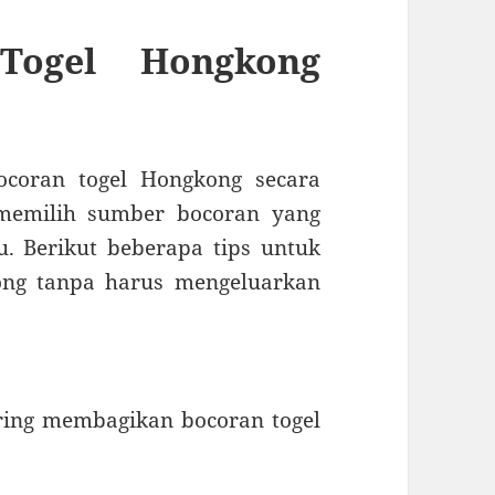
Togel Hongkong
ocoran togel Hongkong secara
 memilih sumber bocoran yang
u. Berikut beberapa tips untuk
ong tanpa harus mengeluarkan
ering membagikan bocoran togel