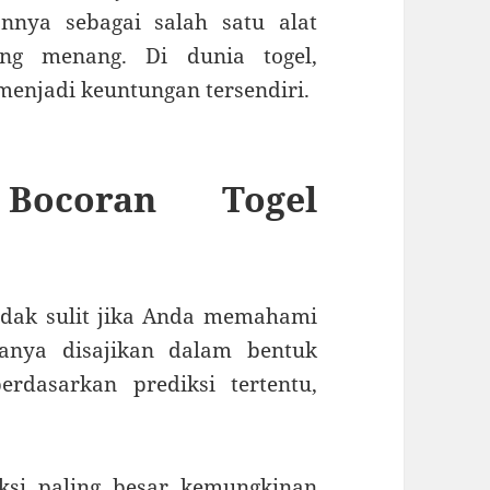
nya sebagai salah satu alat
ng menang. Di dunia togel,
menjadi keuntungan tersendiri.
ocoran Togel
dak sulit jika Anda memahami
sanya disajikan dalam bentuk
rdasarkan prediksi tertentu,
ksi paling besar kemungkinan