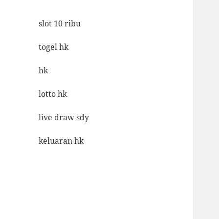
slot 10 ribu
togel hk
hk
lotto hk
live draw sdy
keluaran hk