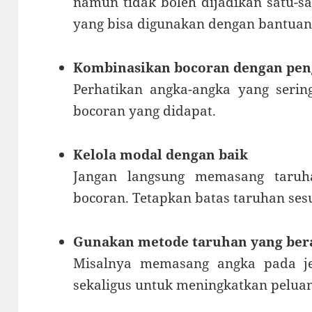
namun tidak boleh dijadikan satu-sa
yang bisa digunakan dengan bantuan
Kombinasikan bocoran dengan pen
Perhatikan angka-angka yang serin
bocoran yang didapat.
Kelola modal dengan baik
Jangan langsung memasang taruh
bocoran. Tetapkan batas taruhan se
Gunakan metode taruhan yang be
Misalnya memasang angka pada je
sekaligus untuk meningkatkan peluan