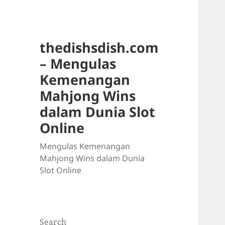
thedishsdish.com
– Mengulas
Kemenangan
Mahjong Wins
dalam Dunia Slot
Online
Mengulas Kemenangan
Mahjong Wins dalam Dunia
Slot Online
Search