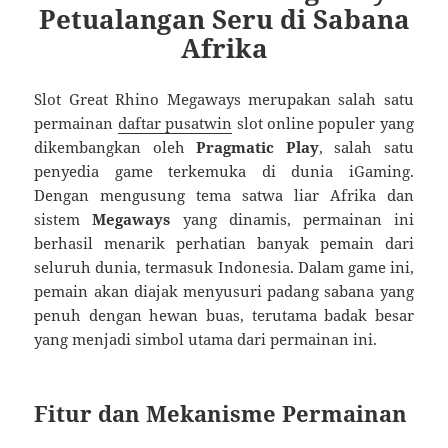
Petualangan Seru di Sabana
Afrika
Slot Great Rhino Megaways merupakan salah satu
permainan
daftar pusatwin
slot online populer yang
dikembangkan oleh
Pragmatic Play
, salah satu
penyedia game terkemuka di dunia iGaming.
Dengan mengusung tema satwa liar Afrika dan
sistem
Megaways
yang dinamis, permainan ini
berhasil menarik perhatian banyak pemain dari
seluruh dunia, termasuk Indonesia. Dalam game ini,
pemain akan diajak menyusuri padang sabana yang
penuh dengan hewan buas, terutama badak besar
yang menjadi simbol utama dari permainan ini.
Fitur dan Mekanisme Permainan