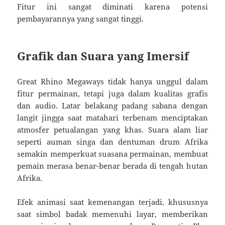
Fitur ini sangat diminati karena potensi
pembayarannya yang sangat tinggi.
Grafik dan Suara yang Imersif
Great Rhino Megaways tidak hanya unggul dalam
fitur permainan, tetapi juga dalam kualitas grafis
dan audio. Latar belakang padang sabana dengan
langit jingga saat matahari terbenam menciptakan
atmosfer petualangan yang khas. Suara alam liar
seperti auman singa dan dentuman drum Afrika
semakin memperkuat suasana permainan, membuat
pemain merasa benar-benar berada di tengah hutan
Afrika.
Efek animasi saat kemenangan terjadi, khususnya
saat simbol badak memenuhi layar, memberikan