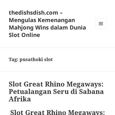
thedishsdish.com –
Mengulas Kemenangan
Mahjong Wins dalam Dunia
MENU
Slot Online
AND
WIDGETS
Tag:
pusathoki slot
Slot Great Rhino Megaways:
Petualangan Seru di Sabana
Afrika
Slot Great Rhino Megaways: