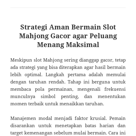
Strategi Aman Bermain Slot
Mahjong Gacor agar Peluang
Menang Maksimal
Meskipun slot Mahjong sering dianggap gacor, tetap
ada strategi yang bisa diterapkan agar hasil bermain
lebih optimal. Langkah pertama adalah memulai
dengan taruhan rendah. Tahap ini berguna untuk
membaca pola permainan, mengenali frekuensi
munculnya simbol penting, dan menentukan
momen terbaik untuk menaikkan taruhan.
Manajemen modal menjadi faktor krusial. Pemain
disarankan untuk menetapkan batas harian dan
target kemenangan sebelum mulai bermain. Cara ini