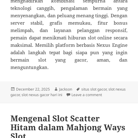
menghadirkan kombinasi sempurna antara
teknologi canggih, pengalaman bermain yang
menyenangkan, dan peluang menang tinggi. Dengan
server stabil, grafis memukau, fitur bonus
melimpah, dan layanan pelanggan responsif,
pemain dapat menikmati hiburan slot online secara
maksimal. Memilih platform berbasis Nexus Engine
adalah langkah tepat bagi siapa pun yang ingin
bermain slot yang gacor, aman, dan
menguntungkan.
Posted
Author
Tags
December 22, 2025
Jackson
situs slot gacor
,
slot nexus
on
on Situs Nexus Engin
gacor
,
slot nexus gacor hari ini
Leave a comment
Mengenal Slot Scatter
Hitam dalam Mahjong Ways
Slot