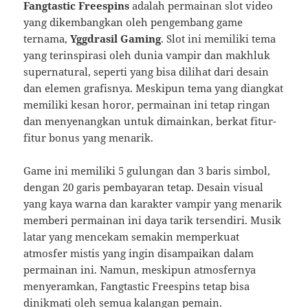
Fangtastic Freespins
adalah permainan slot video
yang dikembangkan oleh pengembang game
ternama,
Yggdrasil Gaming
. Slot ini memiliki tema
yang terinspirasi oleh dunia vampir dan makhluk
supernatural, seperti yang bisa dilihat dari desain
dan elemen grafisnya. Meskipun tema yang diangkat
memiliki kesan horor, permainan ini tetap ringan
dan menyenangkan untuk dimainkan, berkat fitur-
fitur bonus yang menarik.
Game ini memiliki 5 gulungan dan 3 baris simbol,
dengan 20 garis pembayaran tetap. Desain visual
yang kaya warna dan karakter vampir yang menarik
memberi permainan ini daya tarik tersendiri. Musik
latar yang mencekam semakin memperkuat
atmosfer mistis yang ingin disampaikan dalam
permainan ini. Namun, meskipun atmosfernya
menyeramkan, Fangtastic Freespins tetap bisa
dinikmati oleh semua kalangan pemain.