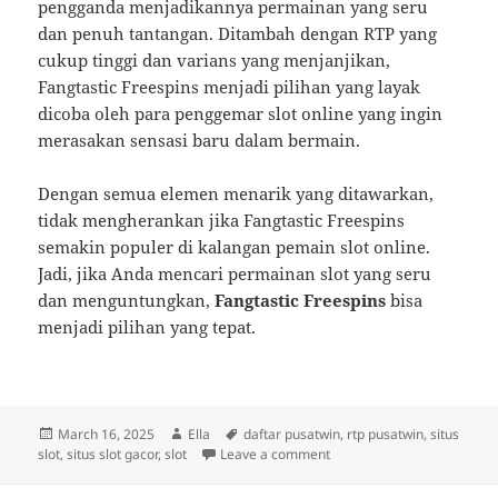
pengganda menjadikannya permainan yang seru
dan penuh tantangan. Ditambah dengan RTP yang
cukup tinggi dan varians yang menjanjikan,
Fangtastic Freespins menjadi pilihan yang layak
dicoba oleh para penggemar slot online yang ingin
merasakan sensasi baru dalam bermain.
Dengan semua elemen menarik yang ditawarkan,
tidak mengherankan jika Fangtastic Freespins
semakin populer di kalangan pemain slot online.
Jadi, jika Anda mencari permainan slot yang seru
dan menguntungkan,
Fangtastic Freespins
bisa
menjadi pilihan yang tepat.
Posted
Author
Tags
March 16, 2025
Ella
daftar pusatwin
,
rtp pusatwin
,
situs
on
on Mengenal Jenis Permaina
slot
,
situs slot gacor
,
slot
Leave a comment