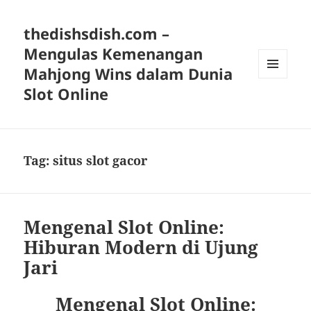
thedishsdish.com –
Mengulas Kemenangan
Mahjong Wins dalam Dunia
MENU
Slot Online
AND
WIDGETS
Tag:
situs slot gacor
Mengenal Slot Online:
Hiburan Modern di Ujung
Jari
Mengenal Slot Online: