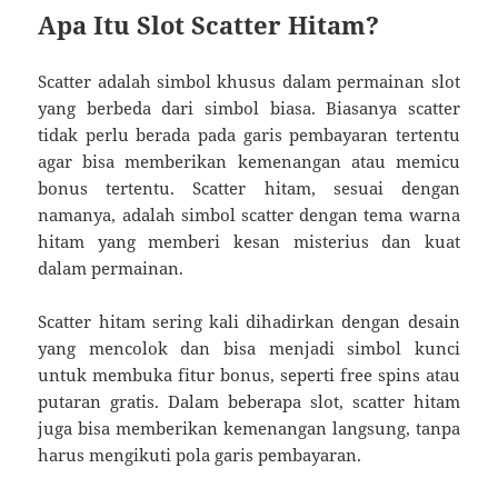
Apa Itu Slot Scatter Hitam?
Scatter adalah simbol khusus dalam permainan slot
yang berbeda dari simbol biasa. Biasanya scatter
tidak perlu berada pada garis pembayaran tertentu
agar bisa memberikan kemenangan atau memicu
bonus tertentu. Scatter hitam, sesuai dengan
namanya, adalah simbol scatter dengan tema warna
hitam yang memberi kesan misterius dan kuat
dalam permainan.
Scatter hitam sering kali dihadirkan dengan desain
yang mencolok dan bisa menjadi simbol kunci
untuk membuka fitur bonus, seperti free spins atau
putaran gratis. Dalam beberapa slot, scatter hitam
juga bisa memberikan kemenangan langsung, tanpa
harus mengikuti pola garis pembayaran.