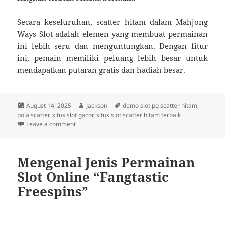
Secara keseluruhan, scatter hitam dalam Mahjong
Ways Slot adalah elemen yang membuat permainan
ini lebih seru dan menguntungkan. Dengan fitur
ini, pemain memiliki peluang lebih besar untuk
mendapatkan putaran gratis dan hadiah besar.
Posted
Author
Tags
August 14, 2025
Jackson
demo slot pg scatter hitam
,
on
pola scatter
,
situs slot gacor
,
situs slot scatter hitam terbaik
on Mengenal Slot Scatter Hitam dalam Mahjong Ways
Leave a comment
Mengenal Jenis Permainan
Slot Online “Fangtastic
Freespins”