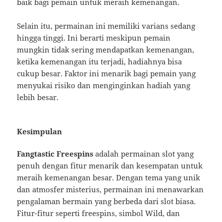
baik bagi pemain untuk meraih kemenangan.
Selain itu, permainan ini memiliki varians sedang
hingga tinggi. Ini berarti meskipun pemain
mungkin tidak sering mendapatkan kemenangan,
ketika kemenangan itu terjadi, hadiahnya bisa
cukup besar. Faktor ini menarik bagi pemain yang
menyukai risiko dan menginginkan hadiah yang
lebih besar.
Kesimpulan
Fangtastic Freespins
adalah permainan slot yang
penuh dengan fitur menarik dan kesempatan untuk
meraih kemenangan besar. Dengan tema yang unik
dan atmosfer misterius, permainan ini menawarkan
pengalaman bermain yang berbeda dari slot biasa.
Fitur-fitur seperti freespins, simbol Wild, dan