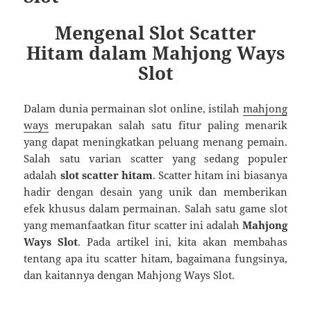
Mengenal Slot Scatter
Hitam dalam Mahjong Ways
Slot
Dalam dunia permainan slot online, istilah
mahjong
ways
merupakan salah satu fitur paling menarik
yang dapat meningkatkan peluang menang pemain.
Salah satu varian scatter yang sedang populer
adalah
slot scatter hitam
. Scatter hitam ini biasanya
hadir dengan desain yang unik dan memberikan
efek khusus dalam permainan. Salah satu game slot
yang memanfaatkan fitur scatter ini adalah
Mahjong
Ways Slot
. Pada artikel ini, kita akan membahas
tentang apa itu scatter hitam, bagaimana fungsinya,
dan kaitannya dengan Mahjong Ways Slot.