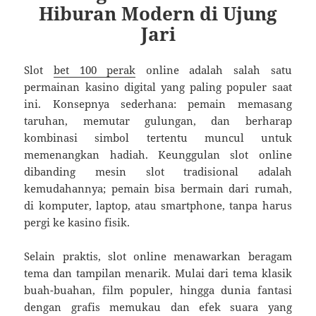
Hiburan Modern di Ujung
Jari
Slot
bet 100 perak
online adalah salah satu
permainan kasino digital yang paling populer saat
ini. Konsepnya sederhana: pemain memasang
taruhan, memutar gulungan, dan berharap
kombinasi simbol tertentu muncul untuk
memenangkan hadiah. Keunggulan slot online
dibanding mesin slot tradisional adalah
kemudahannya; pemain bisa bermain dari rumah,
di komputer, laptop, atau smartphone, tanpa harus
pergi ke kasino fisik.
Selain praktis, slot online menawarkan beragam
tema dan tampilan menarik. Mulai dari tema klasik
buah-buahan, film populer, hingga dunia fantasi
dengan grafis memukau dan efek suara yang