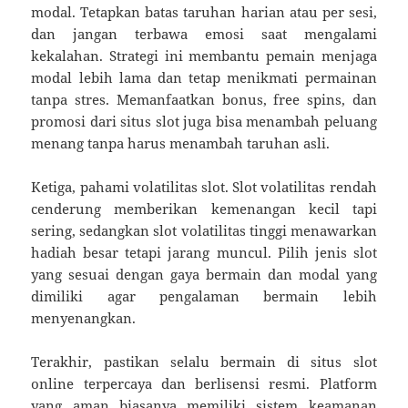
modal. Tetapkan batas taruhan harian atau per sesi,
dan jangan terbawa emosi saat mengalami
kekalahan. Strategi ini membantu pemain menjaga
modal lebih lama dan tetap menikmati permainan
tanpa stres. Memanfaatkan bonus, free spins, dan
promosi dari situs slot juga bisa menambah peluang
menang tanpa harus menambah taruhan asli.
Ketiga, pahami volatilitas slot. Slot volatilitas rendah
cenderung memberikan kemenangan kecil tapi
sering, sedangkan slot volatilitas tinggi menawarkan
hadiah besar tetapi jarang muncul. Pilih jenis slot
yang sesuai dengan gaya bermain dan modal yang
dimiliki agar pengalaman bermain lebih
menyenangkan.
Terakhir, pastikan selalu bermain di situs slot
online terpercaya dan berlisensi resmi. Platform
yang aman biasanya memiliki sistem keamanan