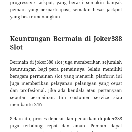
progressive jackpot, yang berarti semakin banyak
pemain yang berpartisipasi, semakin besar jackpot
yang bisa dimenangkan.
Keuntungan Bermain di Joker388
Slot
Bermain di joker388 slot juga memberikan sejumlah
keuntungan bagi para pemainnya. Selain memiliki
beragam permainan slot yang menarik, platform ini
juga memberikan pelayanan pelanggan yang cepat
dan profesional. Jika ada kendala atau pertanyaan
seputar permainan, tim customer service siap
membantu 24/7.
Selain itu, proses deposit dan penarikan di joker388
juga terbilang cepat dan aman. Pemain dapat