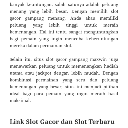
banyak keuntungan, salah satunya adalah peluang
menang yang lebih besar. Dengan memilih slot
gacor gampang menang, Anda akan memiliki
peluang yang lebih tinggi untuk meraih
kemenangan. Hal ini tentu sangat menguntungkan
bagi pemain yang ingin mencoba keberuntungan
mereka dalam permainan slot.
Selain itu, situs slot gacor gampang maxwin juga
menawarkan peluang untuk memenangkan hadiah
utama atau jackpot dengan lebih mudah. Dengan
kombinasi permainan yang seru dan peluang
kemenangan yang besar, situs ini menjadi pilihan
ideal bagi para pemain yang ingin meraih hasil
maksimal.
Link Slot Gacor dan Slot Terbaru