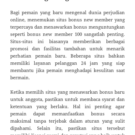
Bagi pemain yang baru mengenal dunia perjudian
online, menemukan situs bonus new member yang
terpercaya dan menawarkan bonus menguntungkan
seperti bonus new member 100 sangatlah penting.
Situs-situs ini biasanya memberikan berbagai
promosi dan fasilitas tambahan untuk menarik
perhatian pemain baru. Beberapa situs bahkan
memiliki layanan pelanggan 24 jam yang siap
membantu jika pemain menghadapi kesulitan saat
bermain.
Ketika memilih situs yang menawarkan bonus baru
untuk anggota, pastikan untuk membaca syarat dan
ketentuan yang berlaku. Hal ini penting agar
pemain dapat memanfaatkan bonus secara
maksimal tanpa terjebak dalam aturan yang sulit
dipahami. Selain itu, pastikan situs tersebut