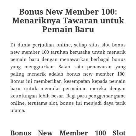
Bonus New Member 100:
Menariknya Tawaran untuk
Pemain Baru
Di dunia perjudian online, setiap situs
slot bonus
new member 100
taruhan berusaha untuk menarik
pemain baru dengan menawarkan berbagai bonus
yang menggiurkan. Salah satu penawaran yang
paling menarik adalah bonus new member 100.
Bonus ini memberikan kesempatan kepada pemain
baru untuk memulai permainan mereka dengan
keuntungan lebih besar. Bagi para penggemar game
online, terutama slot, bonus ini menjadi daya tarik
utama.
Bonus New Member 100 Slot