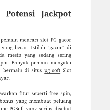
 Potensi Jackpot
pemain mencari slot PG gacor
ang besar. Istilah “gacor” di
da mesin yang sedang sering
kpot. Banyak pemain mengaku
a bermain di situs
pg soft
Slot
ayar.
warkan fitur seperti free spin,
y bonus yang membuat peluang
me PGSoft yang sering disebut