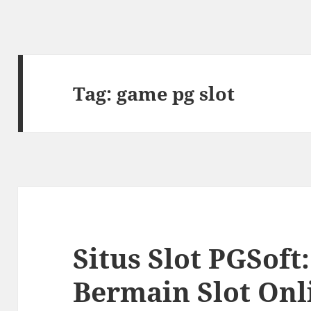
Tag:
game pg slot
Situs Slot PGSof
Bermain Slot Onl