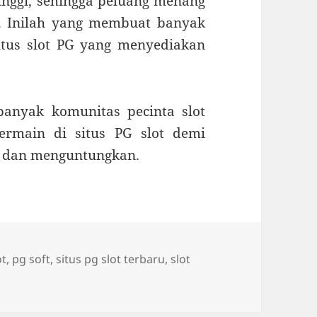
tinggi, sehingga peluang menang
n. Inilah yang membuat banyak
itus slot PG yang menyediakan
banyak komunitas pecinta slot
ermain di situs PG slot demi
u dan menguntungkan.
ot
,
pg soft
,
situs pg slot terbaru
,
slot
itus Slot PGSoft: Pengalaman Bermain Slot Online Terbaik