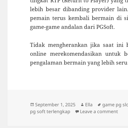
tingkat RTP (Return to Player) yang 
lebih besar dibanding provider lai
pemain terus kembali bermain di s
game-game andalan dari PGSoft.
Tidak mengherankan jika saat ini 
online merekomendasikan untuk b
pengalaman bermain yang lebih ser
Posted
Author
Tags
September 1, 2025
Ella
game pg sl
on
on S
pg soft terlengkap
Leave a comment