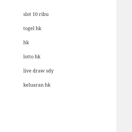
slot 10 ribu
togel hk
hk
lotto hk
live draw sdy
keluaran hk