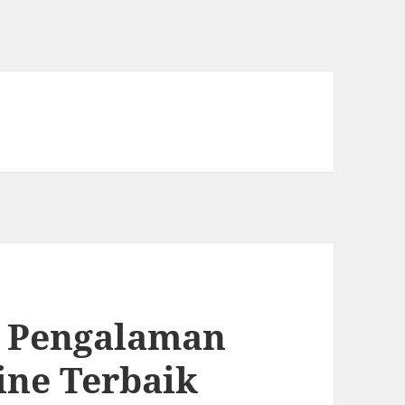
t: Pengalaman
ine Terbaik