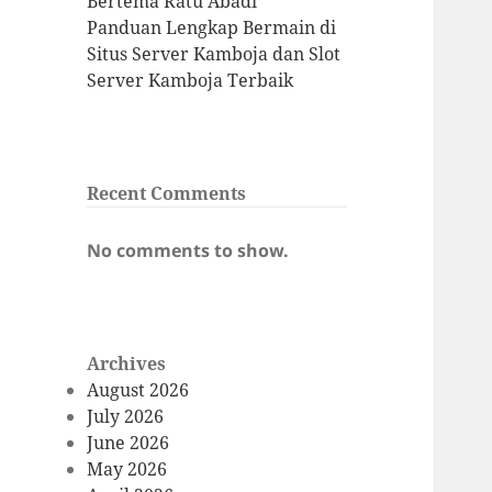
Bertema Ratu Abadi
Panduan Lengkap Bermain di
Situs Server Kamboja dan Slot
Server Kamboja Terbaik
Recent Comments
No comments to show.
Archives
August 2026
July 2026
June 2026
May 2026