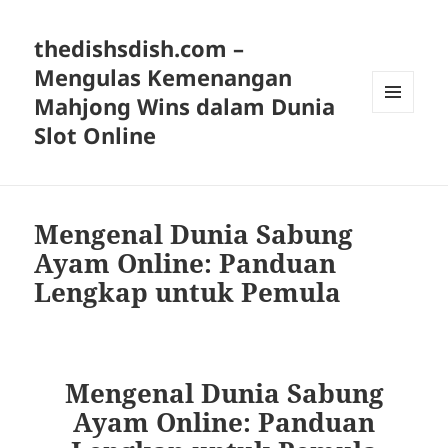
thedishsdish.com –
Mengulas Kemenangan
Mahjong Wins dalam Dunia
MENU
Slot Online
AND
WIDGETS
Mengenal Dunia Sabung
Ayam Online: Panduan
Lengkap untuk Pemula
Mengenal Dunia Sabung
Ayam Online: Panduan