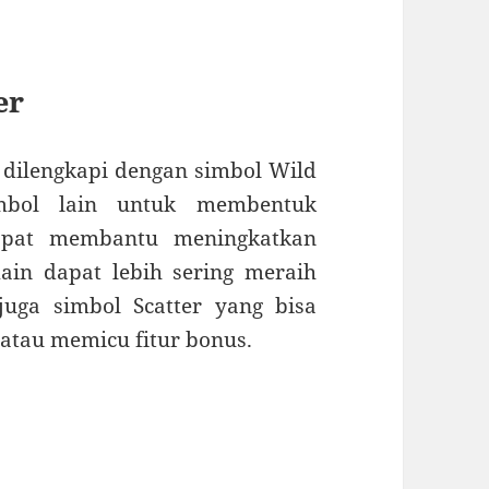
er
2 dilengkapi dengan simbol Wild
imbol lain untuk membentuk
apat membantu meningkatkan
in dapat lebih sering meraih
 juga simbol Scatter yang bisa
tau memicu fitur bonus.