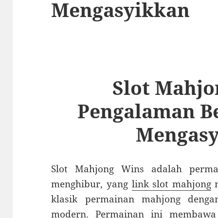
Mengasyikkan
Slot Mahjo
Pengalaman B
Mengasy
Slot Mahjong Wins adalah perma
menghibur, yang
link slot mahjong
m
klasik permainan mahjong denga
modern. Permainan ini membawa