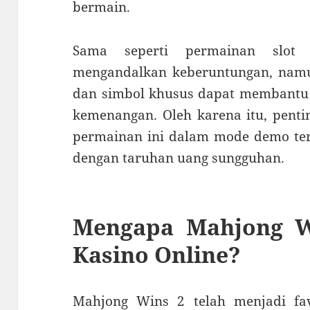
bermain.
Sama seperti permainan slot
mengandalkan keberuntungan, namu
dan simbol khusus dapat membantu
kemenangan. Oleh karena itu, pent
permainan ini dalam mode demo ter
dengan taruhan uang sungguhan.
Mengapa Mahjong W
Kasino Online?
Mahjong Wins 2 telah menjadi fav