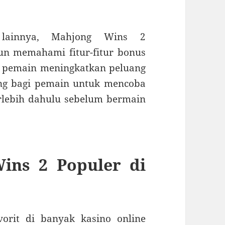
 lainnya, Mahjong Wins 2
n memahami fitur-fitur bonus
 pemain meningkatkan peluang
ing bagi pemain untuk mencoba
lebih dahulu sebelum bermain
ins 2 Populer di
orit di banyak kasino online