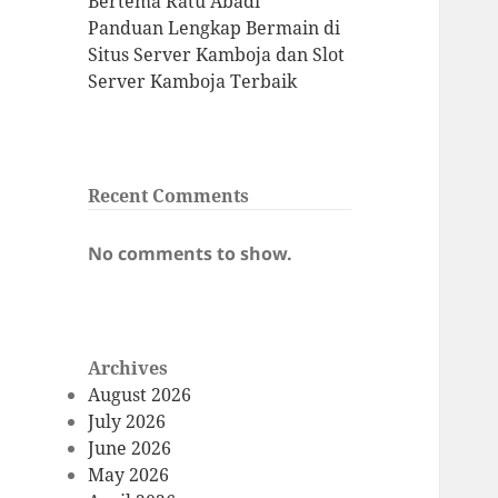
Bertema Ratu Abadi
Panduan Lengkap Bermain di
Situs Server Kamboja dan Slot
Server Kamboja Terbaik
Recent Comments
No comments to show.
Archives
August 2026
July 2026
June 2026
May 2026