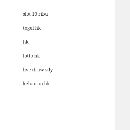
slot 10 ribu
togel hk
hk
lotto hk
live draw sdy
keluaran hk