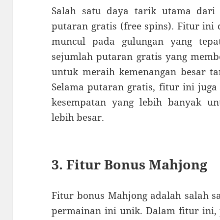
Salah satu daya tarik utama dari
putaran gratis (free spins). Fitur ini
muncul pada gulungan yang tepa
sejumlah putaran gratis yang membe
untuk meraih kemenangan besar t
Selama putaran gratis, fitur ini jug
kesempatan yang lebih banyak u
lebih besar.
3. Fitur Bonus Mahjong
Fitur bonus Mahjong adalah salah 
permainan ini unik. Dalam fitur in