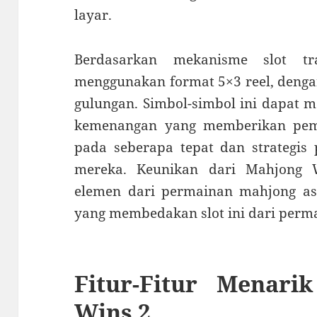
layar.
Berdasarkan mekanisme slot tr
menggunakan format 5×3 reel, denga
gulungan. Simbol-simbol ini dapat 
kemenangan yang memberikan pem
pada seberapa tepat dan strategi
mereka. Keunikan dari Mahjong 
elemen dari permainan mahjong as
yang membedakan slot ini dari perma
Fitur-Fitur Menar
Wins 2