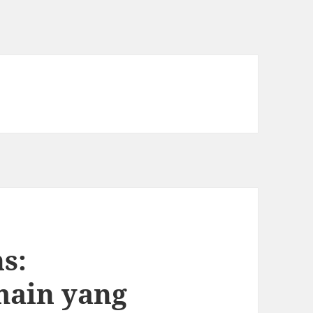
s:
ain yang