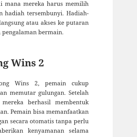
di mana mereka harus memilih
 hadiah tersembunyi. Hadiah-
langsung atau akses ke putaran
n pengalaman bermain.
ng Wins 2
ong Wins 2, pemain cukup
an memutar gulungan. Setelah
h mereka berhasil membentuk
an. Pemain bisa memanfaatkan
an secara otomatis tanpa perlu
mberikan kenyamanan selama