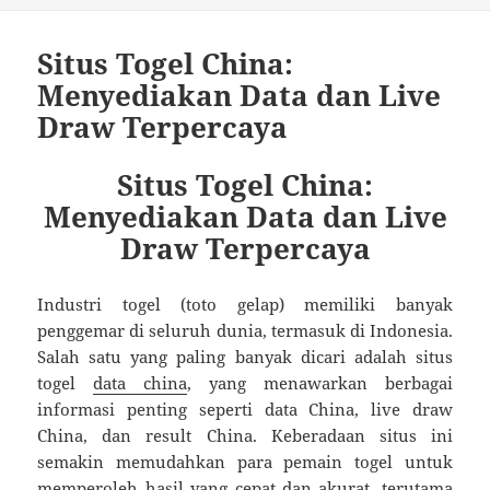
Situs Togel China:
Menyediakan Data dan Live
Draw Terpercaya
Situs Togel China:
Menyediakan Data dan Live
Draw Terpercaya
Industri togel (toto gelap) memiliki banyak
penggemar di seluruh dunia, termasuk di Indonesia.
Salah satu yang paling banyak dicari adalah situs
togel
data china
, yang menawarkan berbagai
informasi penting seperti data China, live draw
China, dan result China. Keberadaan situs ini
semakin memudahkan para pemain togel untuk
memperoleh hasil yang cepat dan akurat, terutama