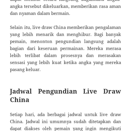
angka tersebut dikeluarkan, memberikan rasa aman
dan nyaman dalam bermain.
Selain itu, live draw China memberikan pengalaman
yang lebih menarik dan menghibur. Bagi banyak
pemain, menonton pengundian langsung adalah
bagian dari keseruan permainan. Mereka merasa
lebih terlibat dalam prosesnya dan merasakan
sensasi yang lebih kuat ketika angka yang mereka
pasang keluar.
Jadwal Pengundian Live Draw
China
Setiap hari, ada berbagai jadwal untuk live draw
China. Jadwal ini umumnya sudah ditetapkan dan
dapat diakses oleh pemain yang ingin mengikuti