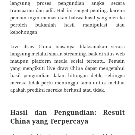
langsung proses pengundian angka secara
transparan dan adil. Hal ini sangat penting, karena
pemain ingin memastikan bahwa hasil yang mereka
peroleh bukanlah hasil manipulasi atau
kebohongan.
Live draw China biasanya dilaksanakan secara
langsung melalui siaran streaming, baik di situs web
maupun platform media sosial tertentu. Pemain
yang mengikuti live draw China dapat mengetahui
hasil pengundian dalam hitungan detik, sehingga
mereka tidak perlu menunggu lama untuk melihat
apakah prediksi mereka berhasil atau tidak.
Hasil dan Pengundian: Result
China yang Terpercaya