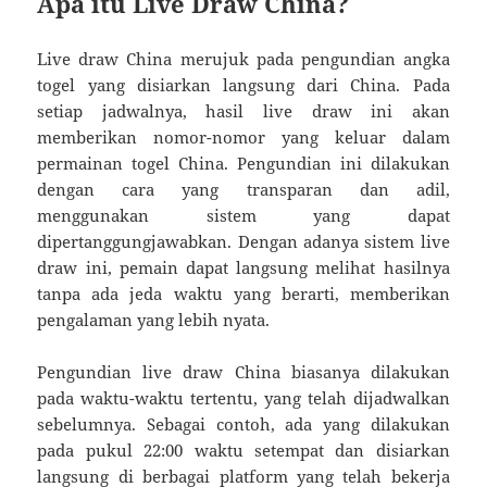
Apa itu Live Draw China?
Live draw China merujuk pada pengundian angka
togel yang disiarkan langsung dari China. Pada
setiap jadwalnya, hasil live draw ini akan
memberikan nomor-nomor yang keluar dalam
permainan togel China. Pengundian ini dilakukan
dengan cara yang transparan dan adil,
menggunakan sistem yang dapat
dipertanggungjawabkan. Dengan adanya sistem live
draw ini, pemain dapat langsung melihat hasilnya
tanpa ada jeda waktu yang berarti, memberikan
pengalaman yang lebih nyata.
Pengundian live draw China biasanya dilakukan
pada waktu-waktu tertentu, yang telah dijadwalkan
sebelumnya. Sebagai contoh, ada yang dilakukan
pada pukul 22:00 waktu setempat dan disiarkan
langsung di berbagai platform yang telah bekerja