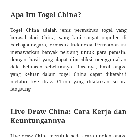
Apa Itu Togel China?
Togel China adalah jenis permainan togel yang
berasal dari China, yang kini sangat populer di
berbagai negara, termasuk Indonesia. Permainan ini
menawarkan banyak peluang untuk para pemain,
dengan hasil yang dapat diprediksi menggunakan
data keluaran sebelumnya. Biasanya, hasil angka
yang keluar dalam togel China dapat diketahui
melalui live draw China yang dilakukan secara
langsung.
Live Draw China: Cara Kerja dan
Keuntungannya
Live draw China merujuk pada acara undian angka