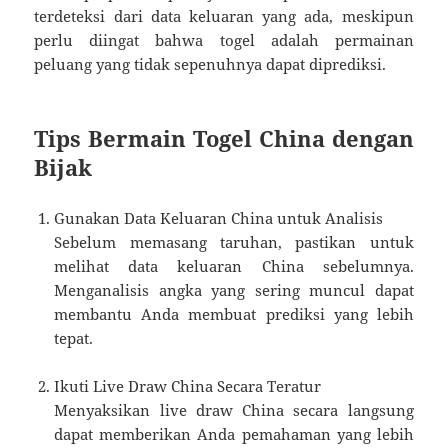
terdeteksi dari data keluaran yang ada, meskipun
perlu diingat bahwa togel adalah permainan
peluang yang tidak sepenuhnya dapat diprediksi.
Tips Bermain Togel China dengan
Bijak
Gunakan Data Keluaran China untuk Analisis
Sebelum memasang taruhan, pastikan untuk
melihat data keluaran China sebelumnya.
Menganalisis angka yang sering muncul dapat
membantu Anda membuat prediksi yang lebih
tepat.
Ikuti Live Draw China Secara Teratur
Menyaksikan live draw China secara langsung
dapat memberikan Anda pemahaman yang lebih