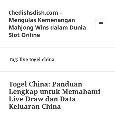
thedishsdish.com –
Mengulas Kemenangan
Mahjong Wins dalam Dunia
MENU
Slot Online
AND
WIDGETS
Tag:
live togel china
Togel China: Panduan
Lengkap untuk Memahami
Live Draw dan Data
Keluaran China