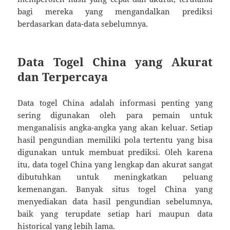
bagi mereka yang mengandalkan prediksi
berdasarkan data-data sebelumnya.
Data Togel China yang Akurat
dan Terpercaya
Data togel China adalah informasi penting yang
sering digunakan oleh para pemain untuk
menganalisis angka-angka yang akan keluar. Setiap
hasil pengundian memiliki pola tertentu yang bisa
digunakan untuk membuat prediksi. Oleh karena
itu, data togel China yang lengkap dan akurat sangat
dibutuhkan untuk meningkatkan peluang
kemenangan. Banyak situs togel China yang
menyediakan data hasil pengundian sebelumnya,
baik yang terupdate setiap hari maupun data
historical yang lebih lama.