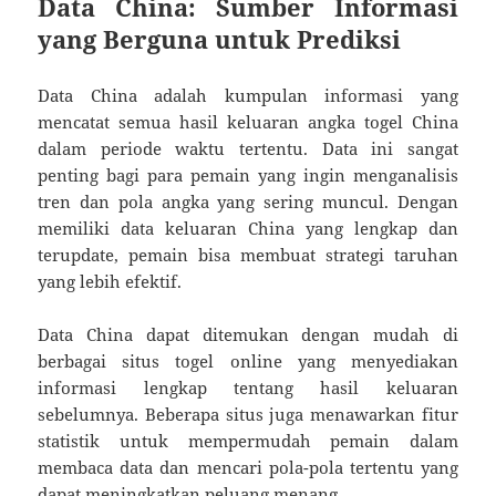
Data China: Sumber Informasi
yang Berguna untuk Prediksi
Data China adalah kumpulan informasi yang
mencatat semua hasil keluaran angka togel China
dalam periode waktu tertentu. Data ini sangat
penting bagi para pemain yang ingin menganalisis
tren dan pola angka yang sering muncul. Dengan
memiliki data keluaran China yang lengkap dan
terupdate, pemain bisa membuat strategi taruhan
yang lebih efektif.
Data China dapat ditemukan dengan mudah di
berbagai situs togel online yang menyediakan
informasi lengkap tentang hasil keluaran
sebelumnya. Beberapa situs juga menawarkan fitur
statistik untuk mempermudah pemain dalam
membaca data dan mencari pola-pola tertentu yang
dapat meningkatkan peluang menang.