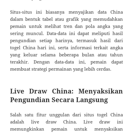
Situs-situs ini biasanya menyajikan data China
dalam bentuk tabel atau grafik yang memudahkan
pemain untuk melihat tren dan pola angka yang
sering muncul. Data-data ini dapat meliputi hasil
pengundian setiap harinya, termasuk hasil dari
togel China hari ini, serta informasi terkait angka
yang keluar selama beberapa bulan atau tahun
terakhir. Dengan data-data ini, pemain dapat
membuat strategi permainan yang lebih cerdas.
Live Draw China: Menyaksikan
Pengundian Secara Langsung
Salah satu fitur unggulan dari situs togel China
adalah live draw China. Live draw ini
memungkinkan pemain untuk menyaksikan