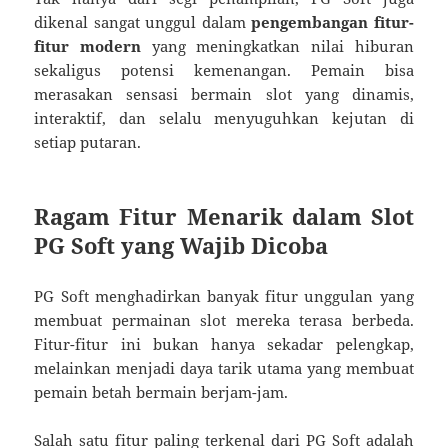
dikenal sangat unggul dalam
pengembangan fitur-
fitur modern
yang meningkatkan nilai hiburan
sekaligus potensi kemenangan. Pemain bisa
merasakan sensasi bermain slot yang dinamis,
interaktif, dan selalu menyuguhkan kejutan di
setiap putaran.
Ragam Fitur Menarik dalam Slot
PG Soft yang Wajib Dicoba
PG Soft menghadirkan banyak fitur unggulan yang
membuat permainan slot mereka terasa berbeda.
Fitur-fitur ini bukan hanya sekadar pelengkap,
melainkan menjadi daya tarik utama yang membuat
pemain betah bermain berjam-jam.
Salah satu fitur paling terkenal dari PG Soft adalah