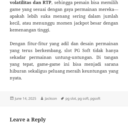
volatilitas dan RTP
, sehingga pemain bisa memilih
game yang sesuai dengan gaya permainan mereka—
apakah lebih suka menang sering dalam jumlah
kecil, atau menunggu momen jackpot besar dengan
kemenangan tinggi.
Dengan fitur-fitur yang adil dan desain permainan
yang terus berkembang, slot PG Soft tidak hanya
sekadar permainan untung-untungan. Di tangan
yang tepat, game-game ini bisa menjadi sarana
hiburan sekaligus peluang meraih keuntungan yang
nyata.
Posted
Author
Tags
June 14, 2025
Jackson
pg slot
,
pg soft
,
pgsoft
on
Leave a Reply