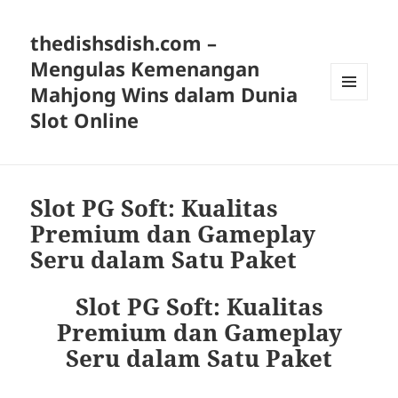
thedishsdish.com –
Mengulas Kemenangan
Mahjong Wins dalam Dunia
MENU
Slot Online
AND
WIDGETS
Slot PG Soft: Kualitas
Premium dan Gameplay
Seru dalam Satu Paket
Slot PG Soft: Kualitas
Premium dan Gameplay
Seru dalam Satu Paket