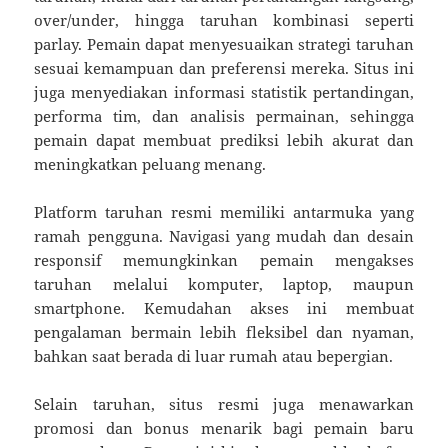
over/under, hingga taruhan kombinasi seperti
parlay. Pemain dapat menyesuaikan strategi taruhan
sesuai kemampuan dan preferensi mereka. Situs ini
juga menyediakan informasi statistik pertandingan,
performa tim, dan analisis permainan, sehingga
pemain dapat membuat prediksi lebih akurat dan
meningkatkan peluang menang.
Platform taruhan resmi memiliki antarmuka yang
ramah pengguna. Navigasi yang mudah dan desain
responsif memungkinkan pemain mengakses
taruhan melalui komputer, laptop, maupun
smartphone. Kemudahan akses ini membuat
pengalaman bermain lebih fleksibel dan nyaman,
bahkan saat berada di luar rumah atau bepergian.
Selain taruhan, situs resmi juga menawarkan
promosi dan bonus menarik bagi pemain baru