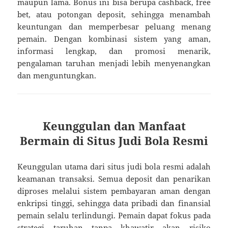
maupun lama. Bonus ini bisa berupa cashback, free
bet, atau potongan deposit, sehingga menambah
keuntungan dan memperbesar peluang menang
pemain. Dengan kombinasi sistem yang aman,
informasi lengkap, dan promosi menarik,
pengalaman taruhan menjadi lebih menyenangkan
dan menguntungkan.
Keunggulan dan Manfaat
Bermain di Situs Judi Bola Resmi
Keunggulan utama dari situs judi bola resmi adalah
keamanan transaksi. Semua deposit dan penarikan
diproses melalui sistem pembayaran aman dengan
enkripsi tinggi, sehingga data pribadi dan finansial
pemain selalu terlindungi. Pemain dapat fokus pada
strategi taruhan tanpa khawatir akan risiko