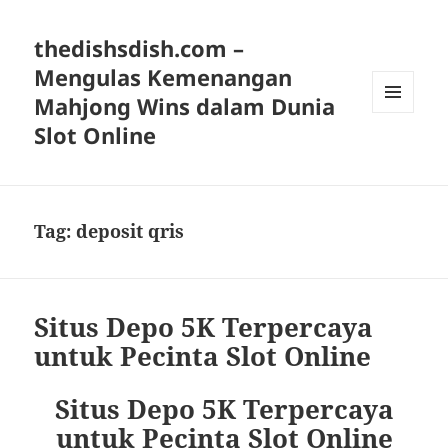
thedishsdish.com –
Mengulas Kemenangan
Mahjong Wins dalam Dunia
MENU
Slot Online
AND
WIDGETS
Tag:
deposit qris
Situs Depo 5K Terpercaya
untuk Pecinta Slot Online
Situs Depo 5K Terpercaya
untuk Pecinta Slot Online