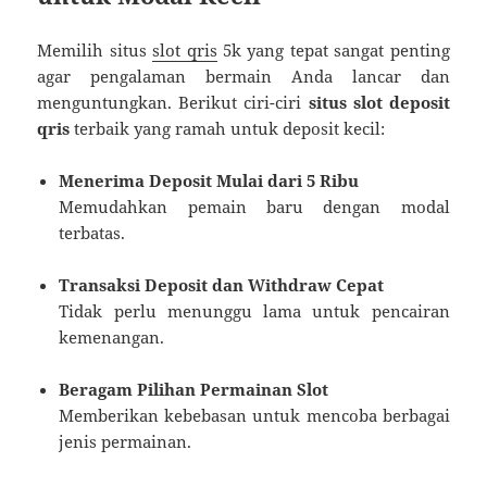
Memilih situs
slot qris
5k yang tepat sangat penting
agar pengalaman bermain Anda lancar dan
menguntungkan. Berikut ciri-ciri
situs slot deposit
qris
terbaik yang ramah untuk deposit kecil:
Menerima Deposit Mulai dari 5 Ribu
Memudahkan pemain baru dengan modal
terbatas.
Transaksi Deposit dan Withdraw Cepat
Tidak perlu menunggu lama untuk pencairan
kemenangan.
Beragam Pilihan Permainan Slot
Memberikan kebebasan untuk mencoba berbagai
jenis permainan.