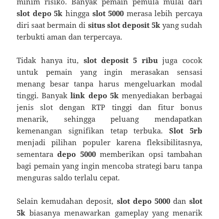
minim risiko. Banyak pemain pemula mulai dari
slot depo 5k
hingga
slot 5000
merasa lebih percaya
diri saat bermain di
situs slot deposit 5k
yang sudah
terbukti aman dan terpercaya.
Tidak hanya itu,
slot deposit 5 ribu
juga cocok
untuk pemain yang ingin merasakan sensasi
menang besar tanpa harus mengeluarkan modal
tinggi. Banyak
link depo 5k
menyediakan berbagai
jenis slot dengan RTP tinggi dan fitur bonus
menarik, sehingga peluang mendapatkan
kemenangan signifikan tetap terbuka.
Slot 5rb
menjadi pilihan populer karena fleksibilitasnya,
sementara
depo 5000
memberikan opsi tambahan
bagi pemain yang ingin mencoba strategi baru tanpa
menguras saldo terlalu cepat.
Selain kemudahan deposit,
slot depo 5000
dan
slot
5k
biasanya menawarkan gameplay yang menarik