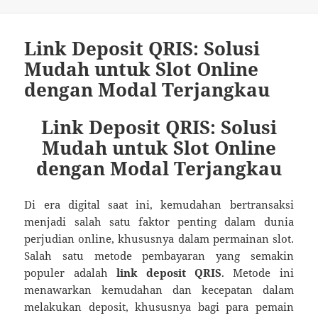
Link Deposit QRIS: Solusi
Mudah untuk Slot Online
dengan Modal Terjangkau
Link Deposit QRIS: Solusi
Mudah untuk Slot Online
dengan Modal Terjangkau
Di era digital saat ini, kemudahan bertransaksi
menjadi salah satu faktor penting dalam dunia
perjudian online, khususnya dalam permainan slot.
Salah satu metode pembayaran yang semakin
populer adalah
link deposit QRIS
. Metode ini
menawarkan kemudahan dan kecepatan dalam
melakukan deposit, khususnya bagi para pemain