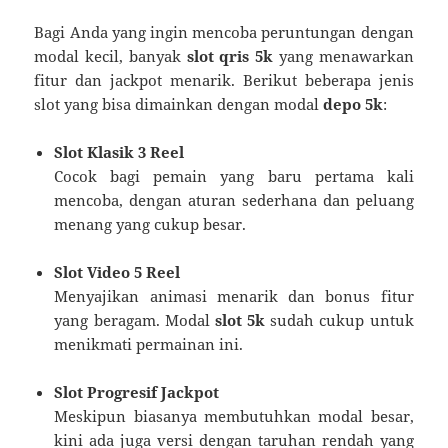
Bagi Anda yang ingin mencoba peruntungan dengan
modal kecil, banyak
slot qris 5k
yang menawarkan
fitur dan jackpot menarik. Berikut beberapa jenis
slot yang bisa dimainkan dengan modal
depo 5k
:
Slot Klasik 3 Reel
Cocok bagi pemain yang baru pertama kali
mencoba, dengan aturan sederhana dan peluang
menang yang cukup besar.
Slot Video 5 Reel
Menyajikan animasi menarik dan bonus fitur
yang beragam. Modal
slot 5k
sudah cukup untuk
menikmati permainan ini.
Slot Progresif Jackpot
Meskipun biasanya membutuhkan modal besar,
kini ada juga versi dengan taruhan rendah yang