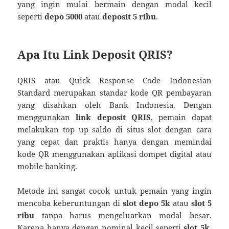
yang ingin mulai bermain dengan modal kecil
seperti
depo 5000
atau
deposit 5 ribu
.
Apa Itu Link Deposit QRIS?
QRIS atau Quick Response Code Indonesian
Standard merupakan standar kode QR pembayaran
yang disahkan oleh Bank Indonesia. Dengan
menggunakan
link deposit QRIS
, pemain dapat
melakukan top up saldo di situs slot dengan cara
yang cepat dan praktis hanya dengan memindai
kode QR menggunakan aplikasi dompet digital atau
mobile banking.
Metode ini sangat cocok untuk pemain yang ingin
mencoba keberuntungan di
slot depo 5k
atau
slot 5
ribu
tanpa harus mengeluarkan modal besar.
Karena hanya dengan nominal kecil seperti
slot 5k
,