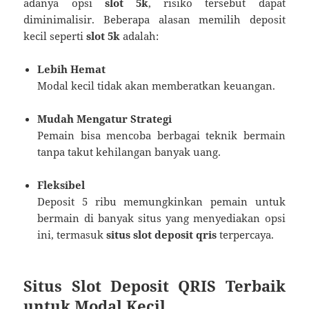
adanya opsi
slot 5k
, risiko tersebut dapat
diminimalisir. Beberapa alasan memilih deposit
kecil seperti
slot 5k
adalah:
Lebih Hemat
Modal kecil tidak akan memberatkan keuangan.
Mudah Mengatur Strategi
Pemain bisa mencoba berbagai teknik bermain
tanpa takut kehilangan banyak uang.
Fleksibel
Deposit 5 ribu memungkinkan pemain untuk
bermain di banyak situs yang menyediakan opsi
ini, termasuk
situs slot deposit qris
terpercaya.
Situs Slot Deposit QRIS Terbaik
untuk Modal Kecil