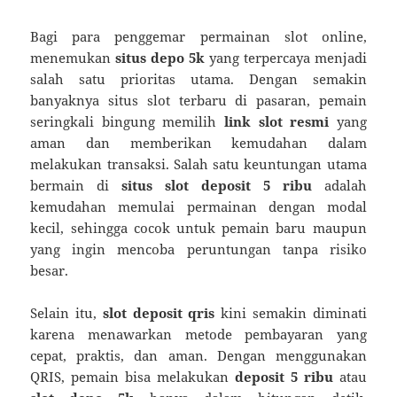
Bagi para penggemar permainan slot online,
menemukan
situs depo 5k
yang terpercaya menjadi
salah satu prioritas utama. Dengan semakin
banyaknya situs slot terbaru di pasaran, pemain
seringkali bingung memilih
link slot resmi
yang
aman dan memberikan kemudahan dalam
melakukan transaksi. Salah satu keuntungan utama
bermain di
situs slot deposit 5 ribu
adalah
kemudahan memulai permainan dengan modal
kecil, sehingga cocok untuk pemain baru maupun
yang ingin mencoba peruntungan tanpa risiko
besar.
Selain itu,
slot deposit qris
kini semakin diminati
karena menawarkan metode pembayaran yang
cepat, praktis, dan aman. Dengan menggunakan
QRIS, pemain bisa melakukan
deposit 5 ribu
atau