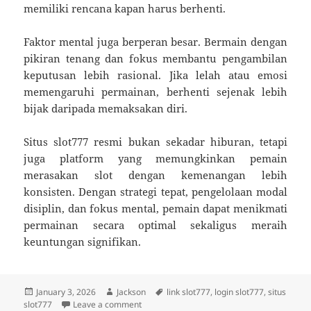
memiliki rencana kapan harus berhenti.
Faktor mental juga berperan besar. Bermain dengan
pikiran tenang dan fokus membantu pengambilan
keputusan lebih rasional. Jika lelah atau emosi
memengaruhi permainan, berhenti sejenak lebih
bijak daripada memaksakan diri.
Situs slot777 resmi bukan sekadar hiburan, tetapi
juga platform yang memungkinkan pemain
merasakan slot dengan kemenangan lebih
konsisten. Dengan strategi tepat, pengelolaan modal
disiplin, dan fokus mental, pemain dapat menikmati
permainan secara optimal sekaligus meraih
keuntungan signifikan.
Posted
Author
Tags
January 3, 2026
Jackson
link slot777
,
login slot777
,
situs
on
on Situs Slot777 Resmi, Pilihan Terbaik untuk
slot777
Leave a comment