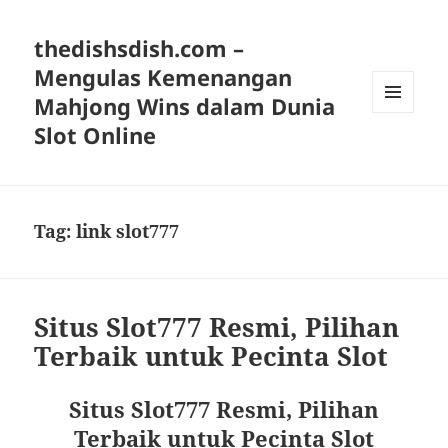
thedishsdish.com –
Mengulas Kemenangan
Mahjong Wins dalam Dunia
MENU
Slot Online
AND
WIDGETS
Tag:
link slot777
Situs Slot777 Resmi, Pilihan
Terbaik untuk Pecinta Slot
Situs Slot777 Resmi, Pilihan
Terbaik untuk Pecinta Slot