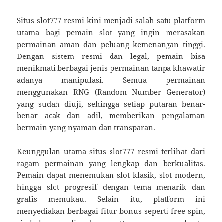
Situs slot777 resmi kini menjadi salah satu platform
utama bagi pemain slot yang ingin merasakan
permainan aman dan peluang kemenangan tinggi.
Dengan sistem resmi dan legal, pemain bisa
menikmati berbagai jenis permainan tanpa khawatir
adanya manipulasi. Semua permainan
menggunakan RNG (Random Number Generator)
yang sudah diuji, sehingga setiap putaran benar-
benar acak dan adil, memberikan pengalaman
bermain yang nyaman dan transparan.
Keunggulan utama situs slot777 resmi terlihat dari
ragam permainan yang lengkap dan berkualitas.
Pemain dapat menemukan slot klasik, slot modern,
hingga slot progresif dengan tema menarik dan
grafis memukau. Selain itu, platform ini
menyediakan berbagai fitur bonus seperti free spin,