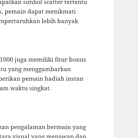
atkan simbol scatter tertentu
is, pemain dapat menikmati
mpertaruhkan lebih banyak
 1000 juga memiliki fitur bonus
tentu yang menggambarkan
mberikan pemain hadiah instan
am waktu singkat.
arkan pengalaman bermain yang
tara visual yang menawan dan