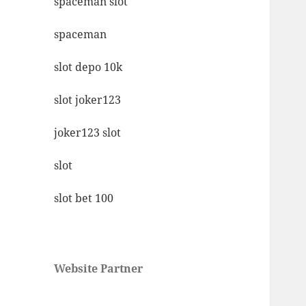
spaceman slot
spaceman
slot depo 10k
slot joker123
joker123 slot
slot
slot bet 100
Website Partner