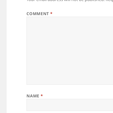
COMMENT
*
NAME
*