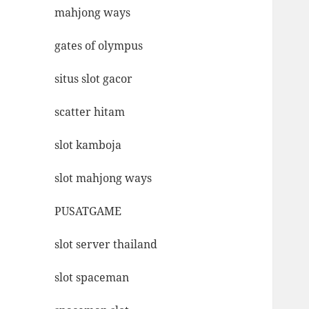
mahjong ways
gates of olympus
situs slot gacor
scatter hitam
slot kamboja
slot mahjong ways
PUSATGAME
slot server thailand
slot spaceman