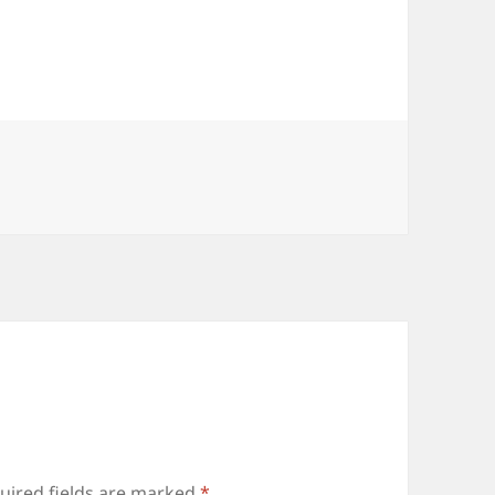
uired fields are marked
*