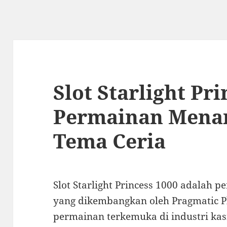
Slot Starlight Pri
Permainan Menar
Tema Ceria
Slot Starlight Princess 1000 adalah 
yang dikembangkan oleh Pragmatic Pl
permainan terkemuka di industri kas