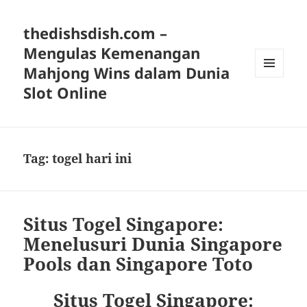
thedishsdish.com –
Mengulas Kemenangan
Mahjong Wins dalam Dunia
MENU
Slot Online
AND
WIDGETS
Tag:
togel hari ini
Situs Togel Singapore:
Menelusuri Dunia Singapore
Pools dan Singapore Toto
Situs Togel Singapore: