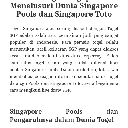
Menelusuri Dunia Singapore
Pools dan Singapore Toto
Togel Singapore atau sering disebut dengan Togel
SGP adalah salah satu permainan judi yang sangat
populer di Indonesia. Para pemain togel selalu
menantikan hasil keluaran SGP yang dapat diakses
secara mudah melalui situs-situs terpercaya. Salah
satu situs togel resmi yang sudah dikenal luas
adalah Singapore Pools. Dalam artikel ini, kita akan
membahas berbagai informasi seputar situs togel
data sgp
Pools dan Singapore Toto, serta bagaimana
cara mengikuti live draw SGP.
Singapore Pools dan
Pengaruhnya dalam Dunia Togel