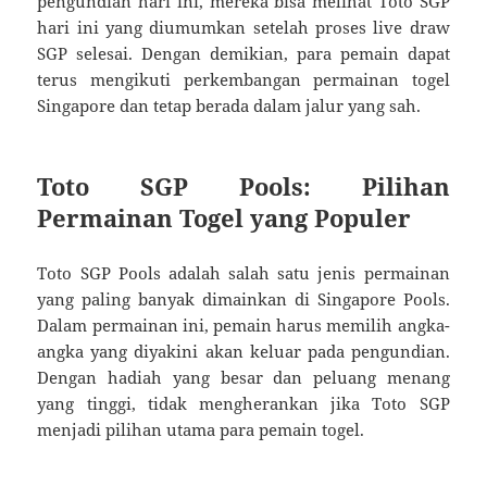
pengundian hari ini, mereka bisa melihat Toto SGP
hari ini yang diumumkan setelah proses live draw
SGP selesai. Dengan demikian, para pemain dapat
terus mengikuti perkembangan permainan togel
Singapore dan tetap berada dalam jalur yang sah.
Toto SGP Pools: Pilihan
Permainan Togel yang Populer
Toto SGP Pools adalah salah satu jenis permainan
yang paling banyak dimainkan di Singapore Pools.
Dalam permainan ini, pemain harus memilih angka-
angka yang diyakini akan keluar pada pengundian.
Dengan hadiah yang besar dan peluang menang
yang tinggi, tidak mengherankan jika Toto SGP
menjadi pilihan utama para pemain togel.