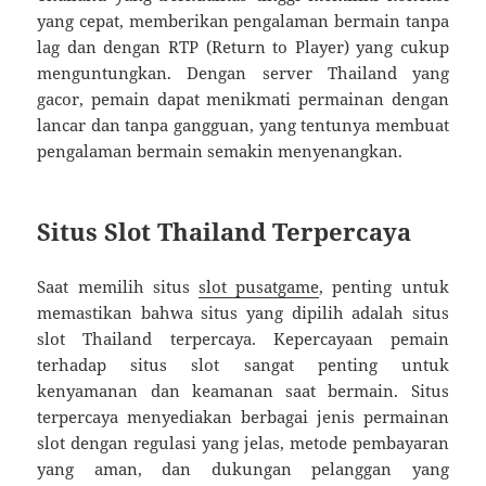
yang cepat, memberikan pengalaman bermain tanpa
lag dan dengan RTP (Return to Player) yang cukup
menguntungkan. Dengan server Thailand yang
gacor, pemain dapat menikmati permainan dengan
lancar dan tanpa gangguan, yang tentunya membuat
pengalaman bermain semakin menyenangkan.
Situs Slot Thailand Terpercaya
Saat memilih situs
slot pusatgame
, penting untuk
memastikan bahwa situs yang dipilih adalah situs
slot Thailand terpercaya. Kepercayaan pemain
terhadap situs slot sangat penting untuk
kenyamanan dan keamanan saat bermain. Situs
terpercaya menyediakan berbagai jenis permainan
slot dengan regulasi yang jelas, metode pembayaran
yang aman, dan dukungan pelanggan yang