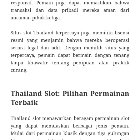
responsif. Pemain juga dapat memastikan bahwa
transaksi dan data pribadi mereka aman dari
ancaman pihak ketiga.
Situs slot Thailand terpercaya juga memiliki lisensi
resmi yang menjamin bahwa mereka beroperasi
secara legal dan adil. Dengan memilih situs yang
terpercaya, pemain dapat bermain dengan tenang
tanpa khawatir tentang penipuan atau praktik
curang.
Thailand Slot: Pilihan Permainan
Terbaik
Thailand slot menawarkan beragam permainan slot
yang dapat memuaskan berbagai jenis pemain.
Mulai dari permainan klasik dengan tiga gulungan