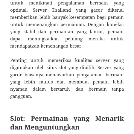
untuk menikmati pengalaman bermain yang
optimal. Server Thailand yang gacor dikenal
memberikan lebih banyak kesempatan bagi pemain
untuk memenangkan permainan. Dengan koneksi
yang stabil dan permainan yang lancar, pemain
dapat meningkatkan peluang mereka untuk
mendapatkan kemenangan besar.
Penting untuk memeriksa kualitas server yang
digunakan oleh situs slot yang dipilih. Server yang
gacor biasanya menawarkan pengalaman bermain
yang lebih mulus dan membuat pemain lebih
nyaman dalam bertaruh dan bermain tanpa
gangguan.
Slot: Permainan yang Menarik
dan Menguntungkan