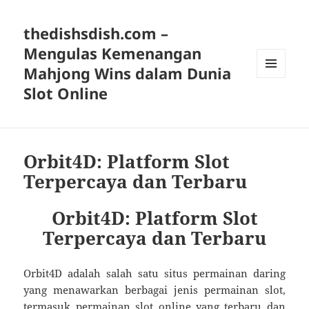
thedishsdish.com –
Mengulas Kemenangan
Mahjong Wins dalam Dunia
MENU
Slot Online
AND
WIDGETS
Orbit4D: Platform Slot
Terpercaya dan Terbaru
Orbit4D: Platform Slot
Terpercaya dan Terbaru
Orbit4D adalah salah satu situs permainan daring
yang menawarkan berbagai jenis permainan slot,
termasuk permainan slot online yang terbaru dan