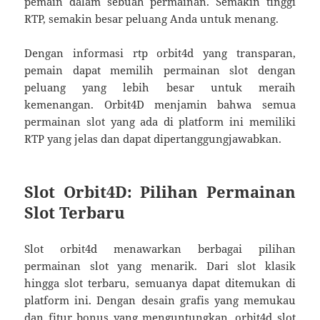
pemain dalam sebuah permainan. Semakin tinggi
RTP, semakin besar peluang Anda untuk menang.
Dengan informasi rtp orbit4d yang transparan,
pemain dapat memilih permainan slot dengan
peluang yang lebih besar untuk meraih
kemenangan. Orbit4D menjamin bahwa semua
permainan slot yang ada di platform ini memiliki
RTP yang jelas dan dapat dipertanggungjawabkan.
Slot Orbit4D: Pilihan Permainan
Slot Terbaru
Slot orbit4d menawarkan berbagai pilihan
permainan slot yang menarik. Dari slot klasik
hingga slot terbaru, semuanya dapat ditemukan di
platform ini. Dengan desain grafis yang memukau
dan fitur bonus yang menguntungkan, orbit4d slot